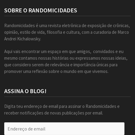
SOBRE O RANDOMICIDADES
Randomicidades é uma revista eletrônica de exposição de crônicas,
opinião, estilo de vida, filosofia e cultura, com a curadoria de Marco
Andrei Kichalowsky.
Aqui vais encontrar um espaço em que amigos, convidados e eu
mesmo contamos nossas histórias ou expressamos nossas ideias,
que considero serem de relevância e importância únicas para
promover uma reflexão sobre o mundo em que vivemos.
ASSINA O BLOG!
Digita teu endereço de email para assinar o Randomicidades e
receber notificações de novas publicações por email.
Endereço
de