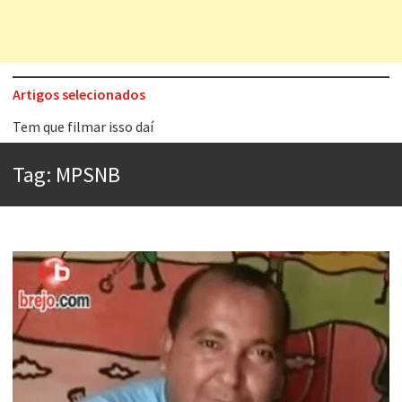
Artigos selecionados
Tem que filmar isso daí
A construção da urbanidade
Tag:
MPSNB
Aprender a fracassar é o segredo do sucesso
Contardo Calligaris prega o “direito à tristeza”
Esse tal de Rock Gaúcho
Os causos de Jorge Luis Borges
Voto obrigatório é correto?
Se queres salvar o mundo, o veganismo não é a resposta