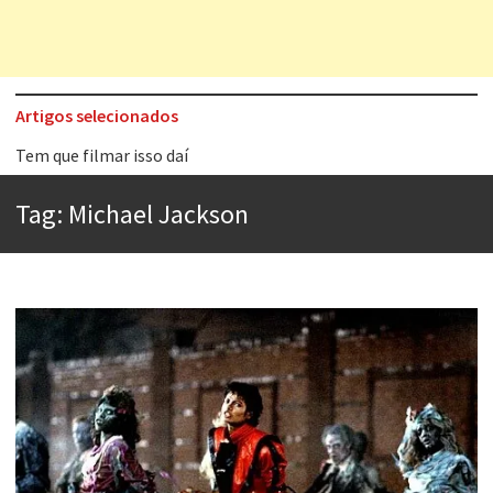
Artigos selecionados
Tem que filmar isso daí
A construção da urbanidade
Tag:
Michael Jackson
Aprender a fracassar é o segredo do sucesso
Contardo Calligaris prega o “direito à tristeza”
Esse tal de Rock Gaúcho
Os causos de Jorge Luis Borges
Voto obrigatório é correto?
Se queres salvar o mundo, o veganismo não é a resposta