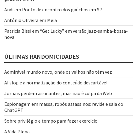
Andi
em
Ponto de encontro dos gaúchos em SP
Antônio Oliveira
em
Meia
Patricia Bissi
em
“Get Lucky” em versão jazz-samba-bossa-
nova
ÚLTIMAS RANDOMICIDADES
Admirável mundo novo, onde os velhos não têm vez
AI slop e a normalização do conteúdo descartável
Jornais perdem assinantes, mas não é culpa da Web
Espionagem em massa, robôs assassinos: revide e saia do
ChatGPT
Sobre privilégio e tempo para fazer exercício
A Vida Plena