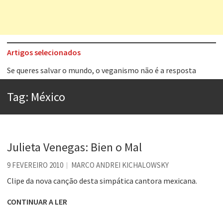
Artigos selecionados
Se queres salvar o mundo, o veganismo não é a resposta
Tem que filmar isso daí
A construção da urbanidade
Tag:
México
Aprender a fracassar é o segredo do sucesso
Contardo Calligaris prega o “direito à tristeza”
Julieta Venegas: Bien o Mal
Esse tal de Rock Gaúcho
Os causos de Jorge Luis Borges
9 FEVEREIRO 2010
MARCO ANDREI KICHALOWSKY
Clipe da nova canção desta simpática cantora mexicana.
Voto obrigatório é correto?
CONTINUAR A LER