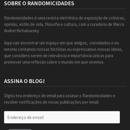
SOBRE O RANDOMICIDADES
Randomicidades é uma revista eletrônica de exposição de crônicas,
opinião, estilo de vida, filosofia e cultura, com a curadoria de Marco
Andrei Kichalowsky.
Aqui vais encontrar um espaço em que amigos, convidados e eu
mesmo contamos nossas histórias ou expressamos nossas ideias,
que considero serem de relevância e importância únicas para
promover uma reflexão sobre o mundo em que vivemos.
ASSINA O BLOG!
Digita teu endereço de email para assinar o Randomicidades e
receber notificações de novas publicações por email.
Endereço
de
email