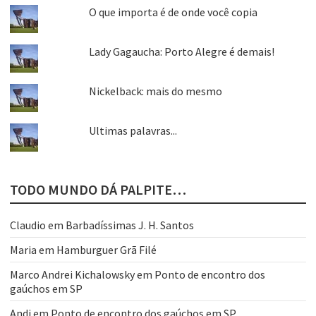
O que importa é de onde você copia
Lady Gagaucha: Porto Alegre é demais!
Nickelback: mais do mesmo
Ultimas palavras...
TODO MUNDO DÁ PALPITE…
Claudio
em
Barbadíssimas J. H. Santos
Maria
em
Hamburguer Grã Filé
Marco Andrei Kichalowsky
em
Ponto de encontro dos
gaúchos em SP
Andi
em
Ponto de encontro dos gaúchos em SP