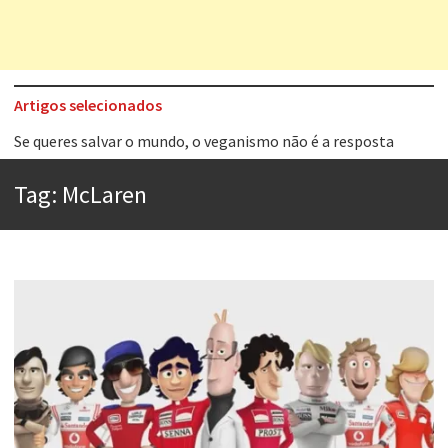
Artigos selecionados
Tem que filmar isso daí
A construção da urbanidade
Tag:
McLaren
Aprender a fracassar é o segredo do sucesso
Contardo Calligaris prega o “direito à tristeza”
Esse tal de Rock Gaúcho
Os causos de Jorge Luis Borges
Voto obrigatório é correto?
Se queres salvar o mundo, o veganismo não é a resposta