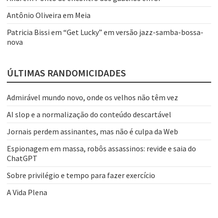
Antônio Oliveira
em
Meia
Patricia Bissi
em
“Get Lucky” em versão jazz-samba-bossa-
nova
ÚLTIMAS RANDOMICIDADES
Admirável mundo novo, onde os velhos não têm vez
AI slop e a normalização do conteúdo descartável
Jornais perdem assinantes, mas não é culpa da Web
Espionagem em massa, robôs assassinos: revide e saia do
ChatGPT
Sobre privilégio e tempo para fazer exercício
A Vida Plena