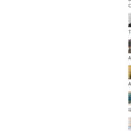
C
T
A
A
G