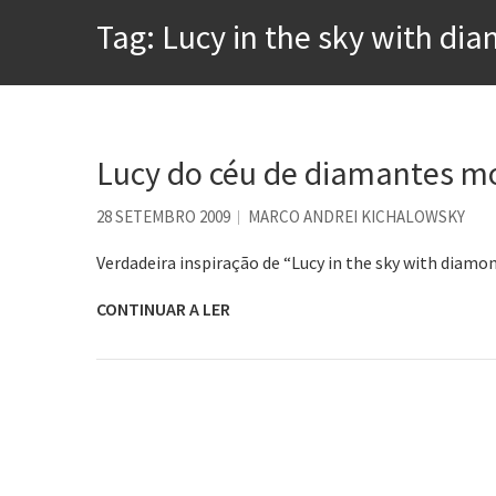
A construção da urbanidad
Tag:
Lucy in the sky with di
Aprender a fracassar é o s
Contardo Calligaris prega o
Esse tal de Rock Gaúcho
Os causos de Jorge Luis Bo
Lucy do céu de diamantes m
Voto obrigatório é correto
28 SETEMBRO 2009
MARCO ANDREI KICHALOWSKY
Verdadeira inspiração de “Lucy in the sky with diamo
CONTINUAR A LER