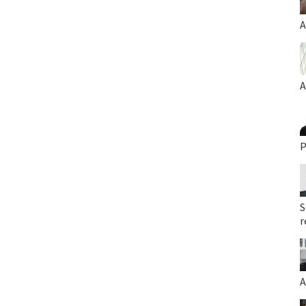
A
A
P
S
r
A