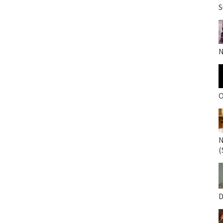
S
N
O
N
(
D