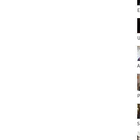
E
U
A
P
S