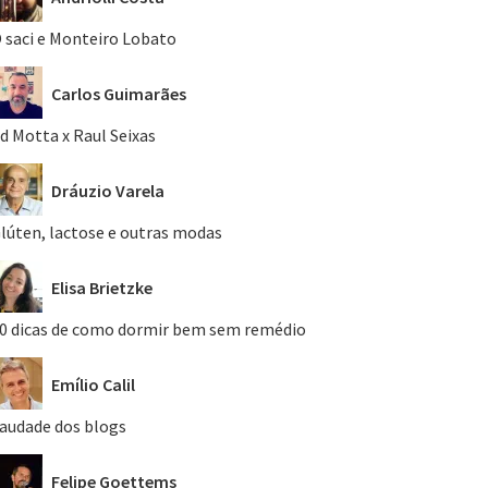
 saci e Monteiro Lobato
Carlos Guimarães
d Motta x Raul Seixas
Dráuzio Varela
lúten, lactose e outras modas
Elisa Brietzke
0 dicas de como dormir bem sem remédio
Emílio Calil
audade dos blogs
Felipe Goettems