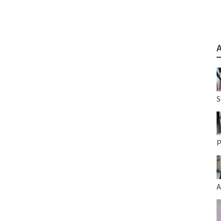
S
P
A