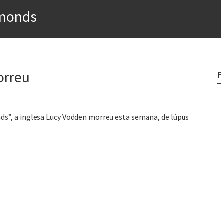
e
amonds
egredo do sucesso
 “direito à tristeza”
rges
orreu
?
nds”, a inglesa Lucy Vodden morreu esta semana, de lúpus