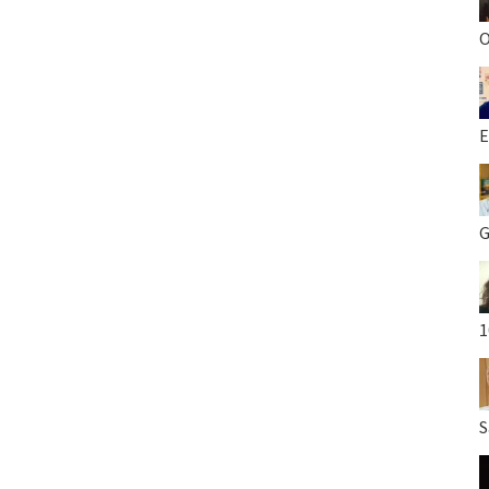
O
E
G
1
S