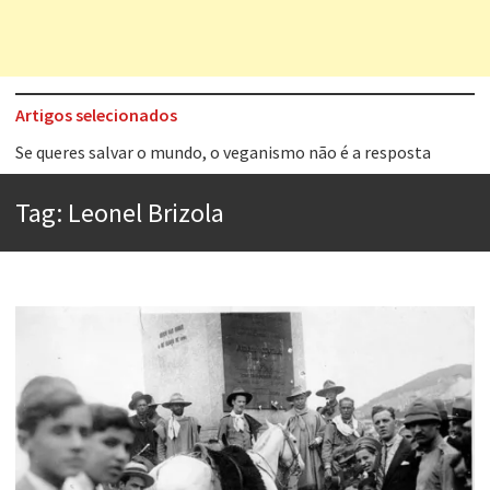
Artigos selecionados
Tem que filmar isso daí
A construção da urbanidade
Tag:
Leonel Brizola
Aprender a fracassar é o segredo do sucesso
Contardo Calligaris prega o “direito à tristeza”
Esse tal de Rock Gaúcho
Os causos de Jorge Luis Borges
Voto obrigatório é correto?
Se queres salvar o mundo, o veganismo não é a resposta