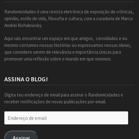
Randomicidades é uma revista eletrônica de exposição de crônicas,
opinião, estilo de vida, filosofia e cultura, com a curadoria de Marco
Andrei Kichalowsky.
Aqui vais encontrar um espaço em que amigos, convidados e eu
mesmo contamos nossas histórias ou expressamos nossas ideias,
que considero serem de relevância e importância únicas para
promover uma reflexão sobre o mundo em que vivemos.
ASSINA O BLOG!
Digita teu endereço de email para assinar o Randomicidades e
receber notificações de novas publicações por email.
Endereço
de
email
Assinar