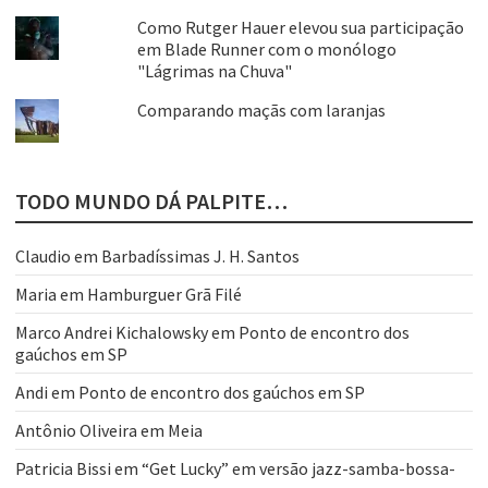
Como Rutger Hauer elevou sua participação
em Blade Runner com o monólogo
"Lágrimas na Chuva"
Comparando maçãs com laranjas
TODO MUNDO DÁ PALPITE…
Claudio
em
Barbadíssimas J. H. Santos
Maria
em
Hamburguer Grã Filé
Marco Andrei Kichalowsky
em
Ponto de encontro dos
gaúchos em SP
Andi
em
Ponto de encontro dos gaúchos em SP
Antônio Oliveira
em
Meia
Patricia Bissi
em
“Get Lucky” em versão jazz-samba-bossa-