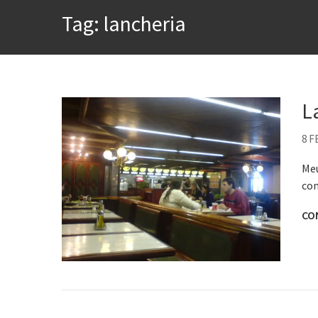
A construção da urbanidad
Tag:
lancheria
Aprender a fracassar é o s
Contardo Calligaris prega o
Esse tal de Rock Gaúcho
Os causos de Jorge Luis Bo
L
Voto obrigatório é correto
8 F
Se queres salvar o mundo, 
Meu
com
CO