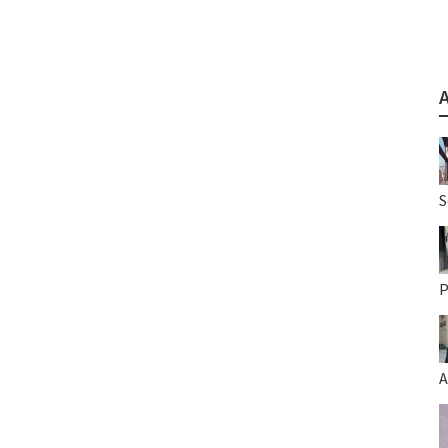
S
P
A