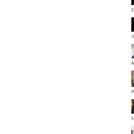
E
U
A
P
S