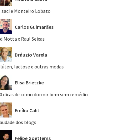
 saci e Monteiro Lobato
Carlos Guimarães
d Motta x Raul Seixas
Dráuzio Varela
lúten, lactose e outras modas
Elisa Brietzke
0 dicas de como dormir bem sem remédio
Emílio Calil
audade dos blogs
Felipe Goettems