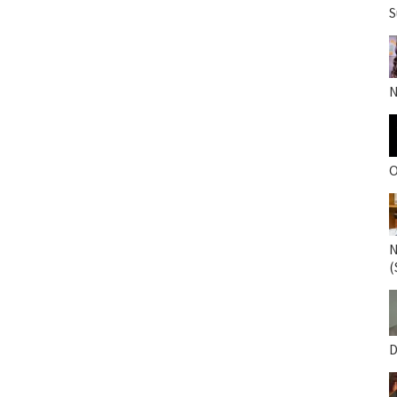
S
N
O
N
(
D