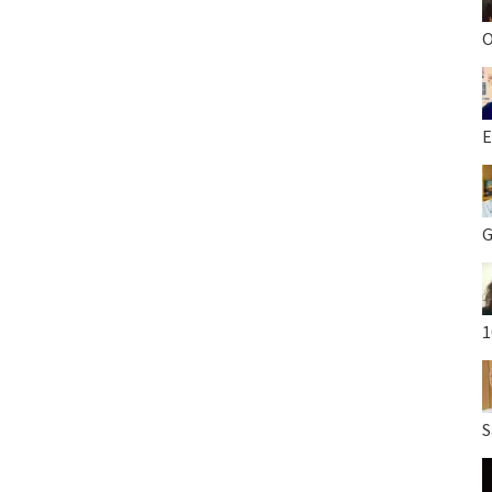
O
E
G
1
S