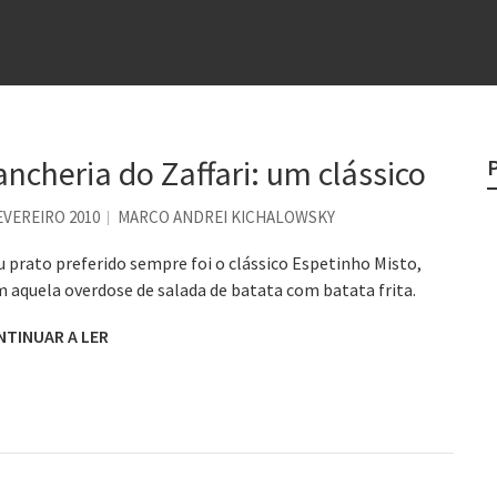
e
egredo do sucesso
 “direito à tristeza”
rges
ancheria do Zaffari: um clássico
?
EVEREIRO 2010
MARCO ANDREI KICHALOWSKY
o veganismo não é a resposta
 prato preferido sempre foi o clássico Espetinho Misto,
 aquela overdose de salada de batata com batata frita.
NTINUAR A LER