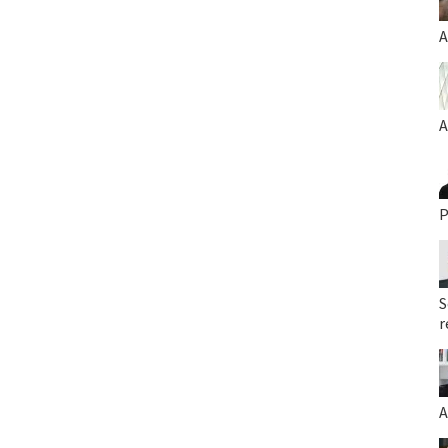
A
A
P
S
r
A