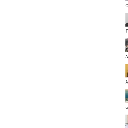
C
T
A
A
G