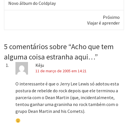
Post
Novo álbum do Coldplay
anterior:
Próximo
Próximo
Viajar é aprender
post:
5 comentários sobre “
Acho que tem
alguma coisa estranha aqui…
”
Kêju
11 de março de 2005 em 14:21
O interessante é que o Jerry Lee Lewis só adotou esta
postura de rebelde do rock depois que ele terminou a
parceria com o Dean Martin (que, incidentalmente,
tentou ganhar uma graninha no rock também com o
grupo Dean Martin and his Comets).