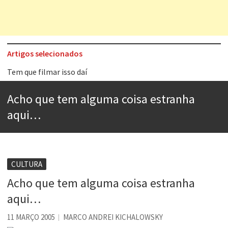
Artigos selecionados
Tem que filmar isso daí
A construção da urbanidade
Acho que tem alguma coisa estranha
Aprender a fracassar é o segredo do sucesso
aqui…
Contardo Calligaris prega o “direito à tristeza”
Esse tal de Rock Gaúcho
Os causos de Jorge Luis Borges
CULTURA
Acho que tem alguma coisa estranha
Voto obrigatório é correto?
aqui…
Se queres salvar o mundo, o veganismo não é a resposta
11 MARÇO 2005
MARCO ANDREI KICHALOWSKY