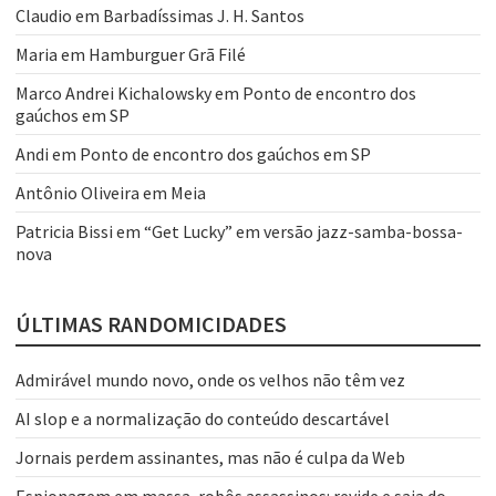
Claudio
em
Barbadíssimas J. H. Santos
Maria
em
Hamburguer Grã Filé
Marco Andrei Kichalowsky
em
Ponto de encontro dos
gaúchos em SP
Andi
em
Ponto de encontro dos gaúchos em SP
Antônio Oliveira
em
Meia
Patricia Bissi
em
“Get Lucky” em versão jazz-samba-bossa-
nova
ÚLTIMAS RANDOMICIDADES
Admirável mundo novo, onde os velhos não têm vez
AI slop e a normalização do conteúdo descartável
Jornais perdem assinantes, mas não é culpa da Web
Espionagem em massa, robôs assassinos: revide e saia do