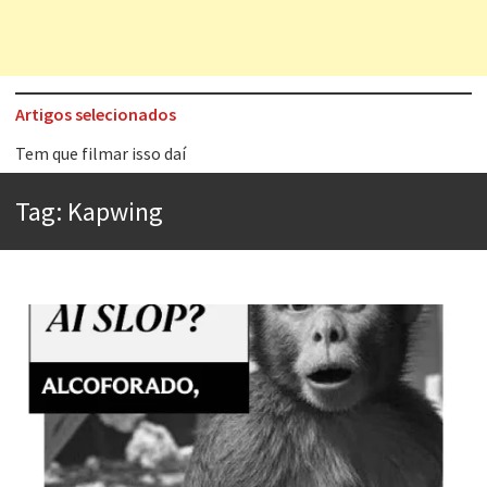
Artigos selecionados
Tem que filmar isso daí
A construção da urbanidade
Tag:
Kapwing
Aprender a fracassar é o segredo do sucesso
Contardo Calligaris prega o “direito à tristeza”
Esse tal de Rock Gaúcho
Os causos de Jorge Luis Borges
Voto obrigatório é correto?
Se queres salvar o mundo, o veganismo não é a resposta