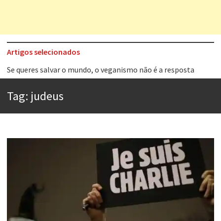
Artigos selecionados
Tem que filmar isso daí
A construção da urbanidade
Tag:
judeus
Aprender a fracassar é o segredo do sucesso
Contardo Calligaris prega o “direito à tristeza”
Esse tal de Rock Gaúcho
Os causos de Jorge Luis Borges
Voto obrigatório é correto?
Se queres salvar o mundo, o veganismo não é a resposta