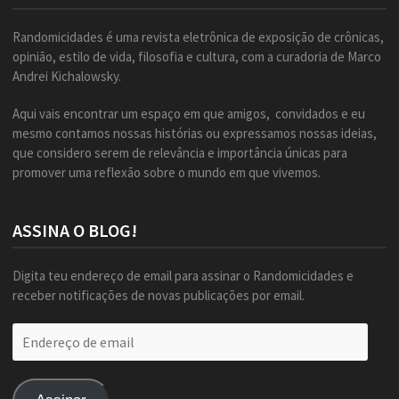
Randomicidades é uma revista eletrônica de exposição de crônicas,
opinião, estilo de vida, filosofia e cultura, com a curadoria de Marco
Andrei Kichalowsky.
Aqui vais encontrar um espaço em que amigos, convidados e eu
mesmo contamos nossas histórias ou expressamos nossas ideias,
que considero serem de relevância e importância únicas para
promover uma reflexão sobre o mundo em que vivemos.
ASSINA O BLOG!
Digita teu endereço de email para assinar o Randomicidades e
receber notificações de novas publicações por email.
Endereço
de
email