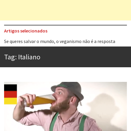
Artigos selecionados
Tem que filmar isso daí
A construção da urbanidade
Tag:
Italiano
Aprender a fracassar é o segredo do sucesso
Contardo Calligaris prega o “direito à tristeza”
Esse tal de Rock Gaúcho
Os causos de Jorge Luis Borges
Voto obrigatório é correto?
Se queres salvar o mundo, o veganismo não é a resposta