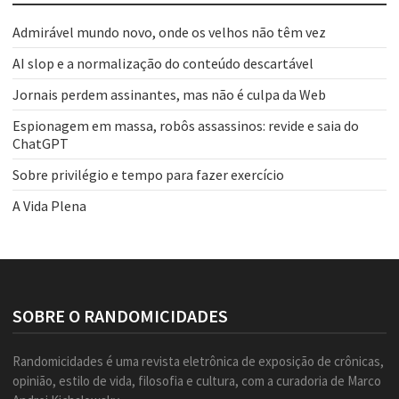
Admirável mundo novo, onde os velhos não têm vez
AI slop e a normalização do conteúdo descartável
Jornais perdem assinantes, mas não é culpa da Web
Espionagem em massa, robôs assassinos: revide e saia do
ChatGPT
Sobre privilégio e tempo para fazer exercício
A Vida Plena
SOBRE O RANDOMICIDADES
Randomicidades é uma revista eletrônica de exposição de crônicas,
opinião, estilo de vida, filosofia e cultura, com a curadoria de Marco