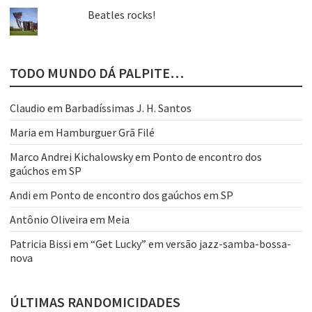
Beatles rocks!
TODO MUNDO DÁ PALPITE…
Claudio
em
Barbadíssimas J. H. Santos
Maria
em
Hamburguer Grã Filé
Marco Andrei Kichalowsky
em
Ponto de encontro dos
gaúchos em SP
Andi
em
Ponto de encontro dos gaúchos em SP
Antônio Oliveira
em
Meia
Patricia Bissi
em
“Get Lucky” em versão jazz-samba-bossa-
nova
ÚLTIMAS RANDOMICIDADES