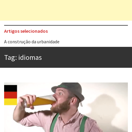
Artigos selecionados
A construção da urbanidade
Aprender a fracassar é o segredo do sucesso
Tag:
idiomas
Contardo Calligaris prega o “direito à tristeza”
Esse tal de Rock Gaúcho
Os causos de Jorge Luis Borges
Voto obrigatório é correto?
Se queres salvar o mundo, o veganismo não é a resposta
Tem que filmar isso daí