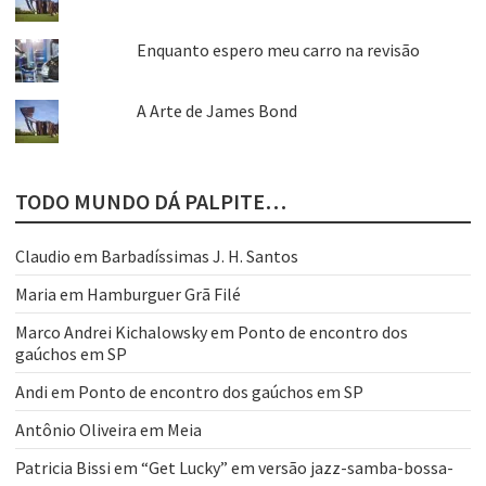
Enquanto espero meu carro na revisão
A Arte de James Bond
TODO MUNDO DÁ PALPITE…
Claudio
em
Barbadíssimas J. H. Santos
Maria
em
Hamburguer Grã Filé
Marco Andrei Kichalowsky
em
Ponto de encontro dos
gaúchos em SP
Andi
em
Ponto de encontro dos gaúchos em SP
Antônio Oliveira
em
Meia
Patricia Bissi
em
“Get Lucky” em versão jazz-samba-bossa-