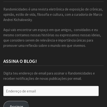
Randomicidades é uma revista eletrônica de exposição de crônicas,
opinião, estilo de vida, filosofia e cultura, com a curadoria de Marco
Andrei Kichalowsky.
Aqui vais encontrar um espaço em que amigos, convidados e eu
mesmo contamos nossas histórias ou expressamos nossas ideias,
que considero serem de relevância e importância únicas para
promover uma reflexão sobre o mundo em que vivemos.
ASSINA O BLOG!
Digita teu endereço de email para assinar o Randomicidades e
receber notificações de novas publicações por email.
Endereço
de
email
Assinar