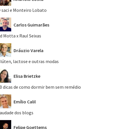
 saci e Monteiro Lobato
Carlos Guimarães
d Motta x Raul Seixas
Dráuzio Varela
lúten, lactose e outras modas
Elisa Brietzke
0 dicas de como dormir bem sem remédio
Emílio Calil
audade dos blogs
Felipe Goettems