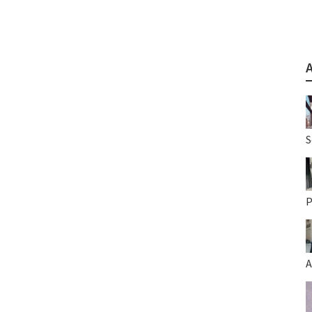
S
P
A