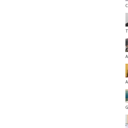
C
T
A
A
G