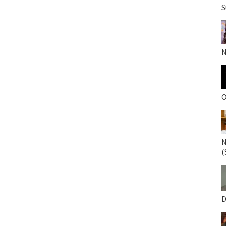
S
N
O
N
(
D