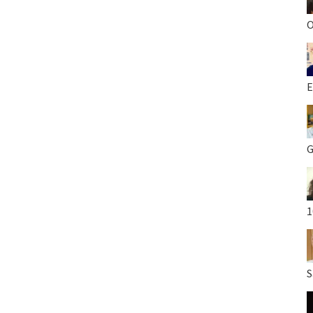
O
E
G
1
S