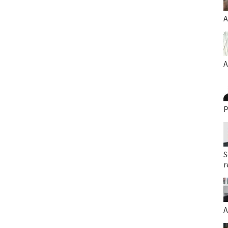
A
A
P
S
r
A