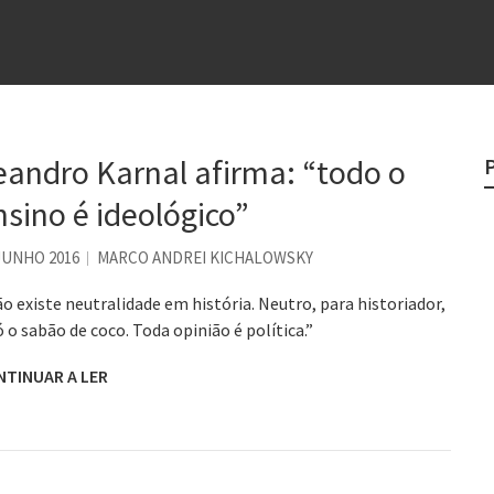
e
egredo do sucesso
 “direito à tristeza”
eandro Karnal afirma: “todo o
rges
nsino é ideológico”
?
JUNHO 2016
MARCO ANDREI KICHALOWSKY
o existe neutralidade em história. Neutro, para historiador,
ó o sabão de coco. Toda opinião é política.”
NTINUAR A LER