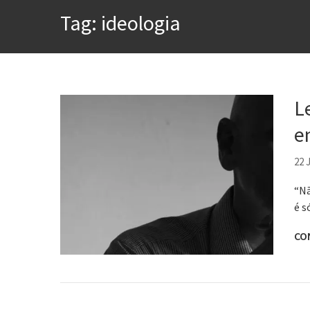
A construção da urbanidad
Tag:
ideologia
Aprender a fracassar é o s
Contardo Calligaris prega o
Esse tal de Rock Gaúcho
L
Os causos de Jorge Luis Bo
e
Voto obrigatório é correto
22 
“Nã
é s
CO