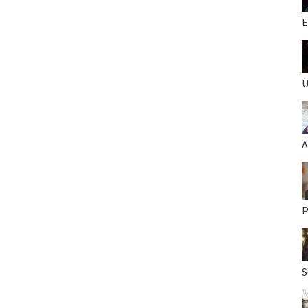
E
U
A
P
S