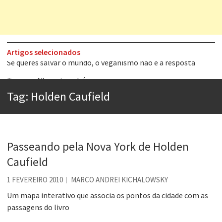
Artigos selecionados
Tem que filmar isso daí
A construção da urbanidade
Tag:
Holden Caufield
Aprender a fracassar é o segredo do sucesso
Contardo Calligaris prega o “direito à tristeza”
Esse tal de Rock Gaúcho
Passeando pela Nova York de Holden
Os causos de Jorge Luis Borges
Caufield
Voto obrigatório é correto?
1 FEVEREIRO 2010
MARCO ANDREI KICHALOWSKY
Se queres salvar o mundo, o veganismo não é a resposta
Um mapa interativo que associa os pontos da cidade com as
passagens do livro