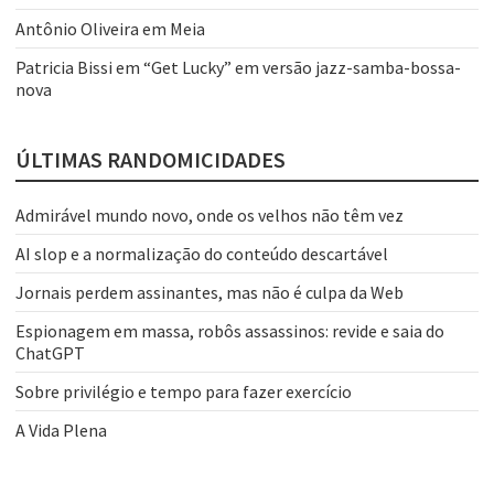
Antônio Oliveira
em
Meia
Patricia Bissi
em
“Get Lucky” em versão jazz-samba-bossa-
nova
ÚLTIMAS RANDOMICIDADES
Admirável mundo novo, onde os velhos não têm vez
AI slop e a normalização do conteúdo descartável
Jornais perdem assinantes, mas não é culpa da Web
Espionagem em massa, robôs assassinos: revide e saia do
ChatGPT
Sobre privilégio e tempo para fazer exercício
A Vida Plena