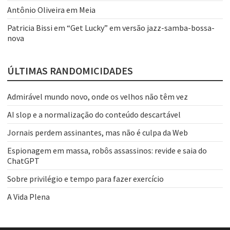
Antônio Oliveira
em
Meia
Patricia Bissi
em
“Get Lucky” em versão jazz-samba-bossa-
nova
ÚLTIMAS RANDOMICIDADES
Admirável mundo novo, onde os velhos não têm vez
AI slop e a normalização do conteúdo descartável
Jornais perdem assinantes, mas não é culpa da Web
Espionagem em massa, robôs assassinos: revide e saia do
ChatGPT
Sobre privilégio e tempo para fazer exercício
A Vida Plena