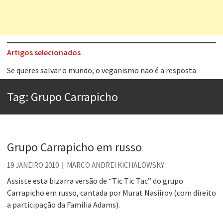
Artigos selecionados
Se queres salvar o mundo, o veganismo não é a resposta
Tem que filmar isso daí
Tag:
Grupo Carrapicho
A construção da urbanidade
Aprender a fracassar é o segredo do sucesso
Contardo Calligaris prega o “direito à tristeza”
Grupo Carrapicho em russo
Esse tal de Rock Gaúcho
19 JANEIRO 2010
MARCO ANDREI KICHALOWSKY
Os causos de Jorge Luis Borges
Assiste esta bizarra versão de “Tic Tic Tac” do grupo
Carrapicho em russo, cantada por Murat Nasiirov (com direito
Voto obrigatório é correto?
a participação da Família Adams).