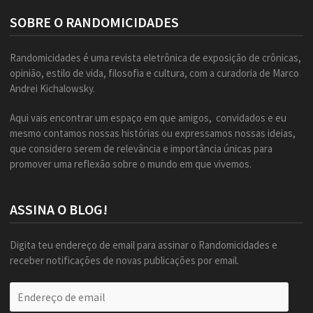
SOBRE O RANDOMICIDADES
Randomicidades é uma revista eletrônica de exposição de crônicas,
opinião, estilo de vida, filosofia e cultura, com a curadoria de Marco
Andrei Kichalowsky.
Aqui vais encontrar um espaço em que amigos, convidados e eu
mesmo contamos nossas histórias ou expressamos nossas ideias,
que considero serem de relevância e importância únicas para
promover uma reflexão sobre o mundo em que vivemos.
ASSINA O BLOG!
Digita teu endereço de email para assinar o Randomicidades e
receber notificações de novas publicações por email.
Endereço
de