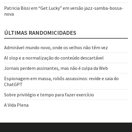
Patricia Bissi
em
“Get Lucky” em versão jazz-samba-bossa-
nova
ÚLTIMAS RANDOMICIDADES
Admirável mundo novo, onde os velhos não têm vez
AI slop e a normalização do conteúdo descartável
Jornais perdem assinantes, mas não é culpa da Web
Espionagem em massa, robôs assassinos: revide e saia do
ChatGPT
Sobre privilégio e tempo para fazer exercício
A Vida Plena