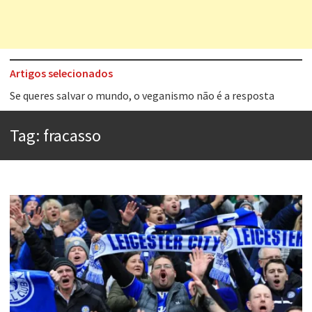
Artigos selecionados
Tem que filmar isso daí
A construção da urbanidade
Tag:
fracasso
Aprender a fracassar é o segredo do sucesso
Contardo Calligaris prega o “direito à tristeza”
Esse tal de Rock Gaúcho
Os causos de Jorge Luis Borges
Voto obrigatório é correto?
Se queres salvar o mundo, o veganismo não é a resposta