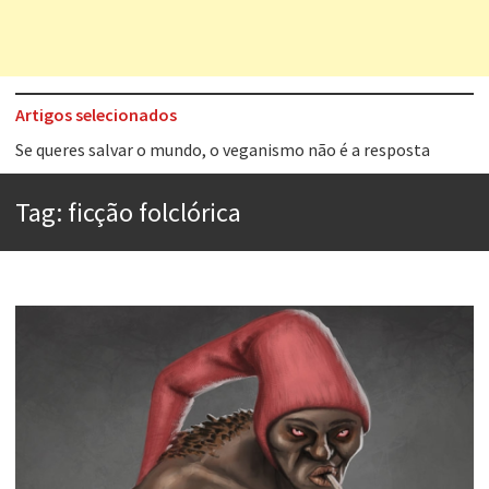
Artigos selecionados
Tem que filmar isso daí
A construção da urbanidade
Tag:
ficção folclórica
Aprender a fracassar é o segredo do sucesso
Contardo Calligaris prega o “direito à tristeza”
Esse tal de Rock Gaúcho
Os causos de Jorge Luis Borges
Voto obrigatório é correto?
Se queres salvar o mundo, o veganismo não é a resposta