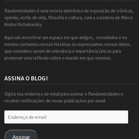
Randomicidades é uma revista eletrônica de exposição de crônicas,
opinião, estilo de vida, filosofia e cultura, com a curadoria de Marco
Andrei Kichalowsky.
Aqui vais encontrar um espaço em que amigos, convidados e eu
mesmo contamos nossas histórias ou expressamos nossas ideias,
que considero serem de relevância e importância únicas para
promover uma reflexão sobre o mundo em que vivemos.
ASSINA O BLOG!
Digita teu endereço de email para assinar o Randomicidades e
receber notificações de novas publicações por email.
Endereço
de
email
Assinar