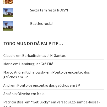
Sexta tem festa NOISY!
Beatles rocks!
TODO MUNDO DÁ PALPITE…
Claudio
em
Barbadíssimas J. H. Santos
Maria
em
Hamburguer Grã Filé
Marco Andrei Kichalowsky
em
Ponto de encontro dos
gaúchos em SP
Andi
em
Ponto de encontro dos gaúchos em SP
Antônio Oliveira
em
Meia
Patricia Bissi
em
“Get Lucky” em versão jazz-samba-bossa-
nova