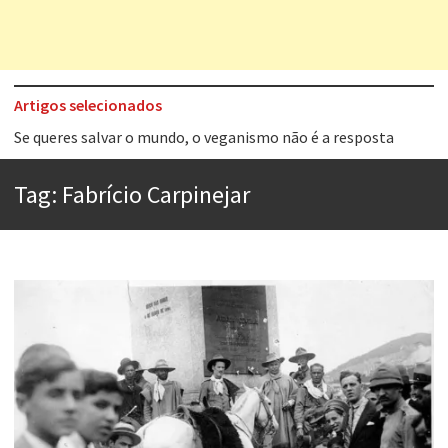
Artigos selecionados
Tem que filmar isso daí
A construção da urbanidade
Tag:
Fabrício Carpinejar
Aprender a fracassar é o segredo do sucesso
Contardo Calligaris prega o “direito à tristeza”
Esse tal de Rock Gaúcho
Os causos de Jorge Luis Borges
Voto obrigatório é correto?
Se queres salvar o mundo, o veganismo não é a resposta