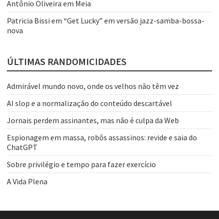
Antônio Oliveira
em
Meia
Patricia Bissi
em
“Get Lucky” em versão jazz-samba-bossa-
nova
ÚLTIMAS RANDOMICIDADES
Admirável mundo novo, onde os velhos não têm vez
AI slop e a normalização do conteúdo descartável
Jornais perdem assinantes, mas não é culpa da Web
Espionagem em massa, robôs assassinos: revide e saia do
ChatGPT
Sobre privilégio e tempo para fazer exercício
A Vida Plena