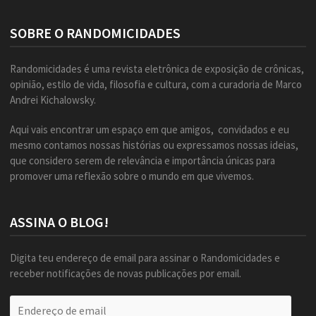
SOBRE O RANDOMICIDADES
Randomicidades é uma revista eletrônica de exposição de crônicas,
opinião, estilo de vida, filosofia e cultura, com a curadoria de Marco
Andrei Kichalowsky.
Aqui vais encontrar um espaço em que amigos, convidados e eu
mesmo contamos nossas histórias ou expressamos nossas ideias,
que considero serem de relevância e importância únicas para
promover uma reflexão sobre o mundo em que vivemos.
ASSINA O BLOG!
Digita teu endereço de email para assinar o Randomicidades e
receber notificações de novas publicações por email.
Endereço