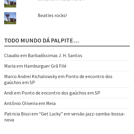
Beatles rocks!
TODO MUNDO DÁ PALPITE…
Claudio
em
Barbadíssimas J. H. Santos
Maria
em
Hamburguer Grã Filé
Marco Andrei Kichalowsky
em
Ponto de encontro dos
gaúchos em SP
Andi
em
Ponto de encontro dos gaúchos em SP
Antônio Oliveira
em
Meia
Patricia Bissi
em
“Get Lucky” em versão jazz-samba-bossa-
nova