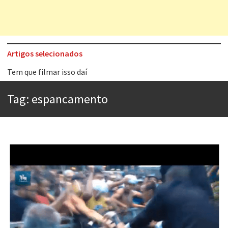
Artigos selecionados
Tem que filmar isso daí
A construção da urbanidade
Tag:
espancamento
Aprender a fracassar é o segredo do sucesso
Contardo Calligaris prega o “direito à tristeza”
Esse tal de Rock Gaúcho
Os causos de Jorge Luis Borges
Voto obrigatório é correto?
Se queres salvar o mundo, o veganismo não é a resposta