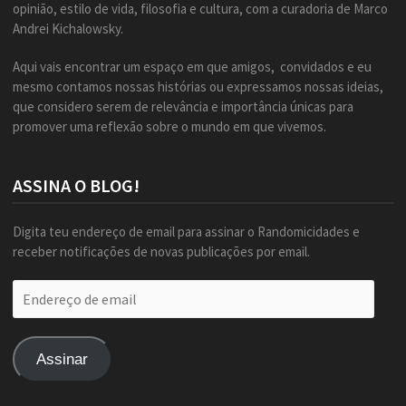
opinião, estilo de vida, filosofia e cultura, com a curadoria de Marco
Andrei Kichalowsky.
Aqui vais encontrar um espaço em que amigos, convidados e eu
mesmo contamos nossas histórias ou expressamos nossas ideias,
que considero serem de relevância e importância únicas para
promover uma reflexão sobre o mundo em que vivemos.
ASSINA O BLOG!
Digita teu endereço de email para assinar o Randomicidades e
receber notificações de novas publicações por email.
Endereço
de
email
Assinar