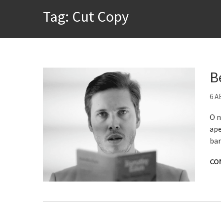
A construção da urbanidad
Tag:
Cut Copy
Aprender a fracassar é o s
Contardo Calligaris prega o
Esse tal de Rock Gaúcho
Os causos de Jorge Luis Bo
B
Voto obrigatório é correto
6 A
Se queres salvar o mundo, 
O n
ape
ban
CO