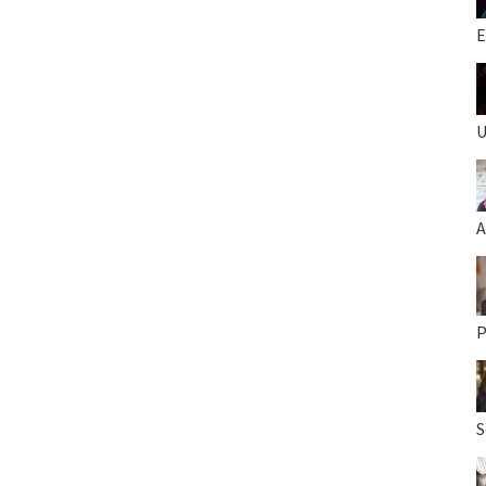
E
U
A
P
S