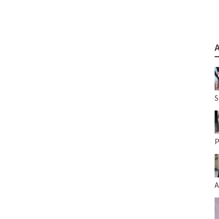
S
P
A