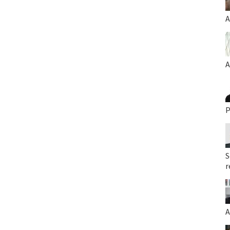
A
A
P
S
r
A