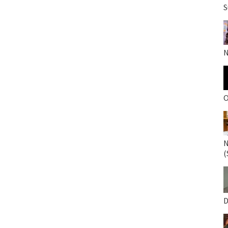
S
N
O
N
(
D