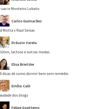
 saci e Monteiro Lobato
Carlos Guimarães
d Motta x Raul Seixas
Dráuzio Varela
lúten, lactose e outras modas
Elisa Brietzke
0 dicas de como dormir bem sem remédio
Emílio Calil
audade dos blogs
Felipe Goettems