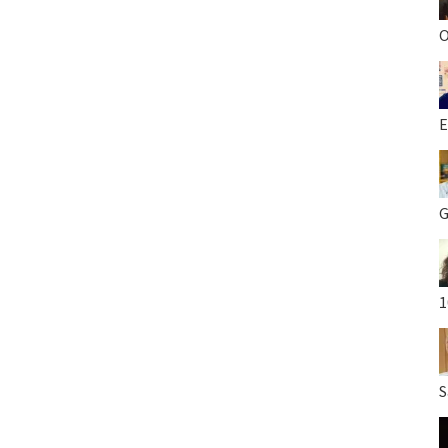
O
E
G
1
S