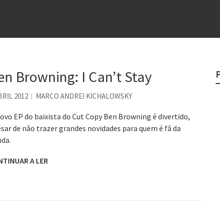
e
egredo do sucesso
 “direito à tristeza”
rges
en Browning: I Can’t Stay
?
BRIL 2012
MARCO ANDREI KICHALOWSKY
o veganismo não é a resposta
ovo EP do baixista do Cut Copy Ben Browning é divertido,
sar de não trazer grandes novidades para quem é fã da
da.
NTINUAR A LER