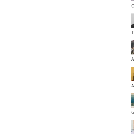
C
T
A
A
G