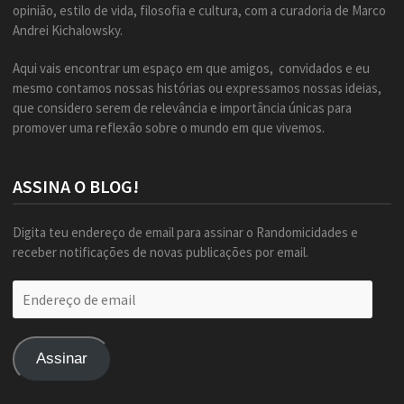
opinião, estilo de vida, filosofia e cultura, com a curadoria de Marco
Andrei Kichalowsky.
Aqui vais encontrar um espaço em que amigos, convidados e eu
mesmo contamos nossas histórias ou expressamos nossas ideias,
que considero serem de relevância e importância únicas para
promover uma reflexão sobre o mundo em que vivemos.
ASSINA O BLOG!
Digita teu endereço de email para assinar o Randomicidades e
receber notificações de novas publicações por email.
Endereço
de
email
Assinar