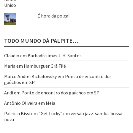
É hora da polca!
TODO MUNDO DÁ PALPITE…
Claudio
em
Barbadíssimas J. H. Santos
Maria
em
Hamburguer Grã Filé
Marco Andrei Kichalowsky
em
Ponto de encontro dos
gaúchos em SP
Andi
em
Ponto de encontro dos gaúchos em SP
Antônio Oliveira
em
Meia
Patricia Bissi
em
“Get Lucky” em versão jazz-samba-bossa-
nova