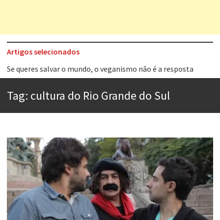
Artigos selecionados
Tem que filmar isso daí
A construção da urbanidade
Tag:
cultura do Rio Grande do Sul
Aprender a fracassar é o segredo do sucesso
Contardo Calligaris prega o “direito à tristeza”
Esse tal de Rock Gaúcho
Os causos de Jorge Luis Borges
Voto obrigatório é correto?
Se queres salvar o mundo, o veganismo não é a resposta