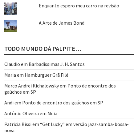
Enquanto espero meu carro na revisão
A Arte de James Bond
TODO MUNDO DÁ PALPITE…
Claudio
em
Barbadíssimas J. H. Santos
Maria
em
Hamburguer Grã Filé
Marco Andrei Kichalowsky
em
Ponto de encontro dos
gaúchos em SP
Andi
em
Ponto de encontro dos gaúchos em SP
Antônio Oliveira
em
Meia
Patricia Bissi
em
“Get Lucky” em versão jazz-samba-bossa-
nova