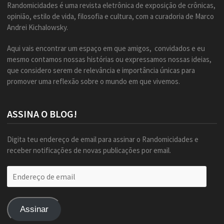
Randomicidades é uma revista eletrônica de exposição de crônicas,
opinião, estilo de vida, filosofia e cultura, com a curadoria de Marco
Andrei Kichalowsky.
Aqui vais encontrar um espaço em que amigos, convidados e eu
mesmo contamos nossas histórias ou expressamos nossas ideias,
que considero serem de relevância e importância únicas para
promover uma reflexão sobre o mundo em que vivemos.
ASSINA O BLOG!
Digita teu endereço de email para assinar o Randomicidades e
receber notificações de novas publicações por email.
Endereço
de
email
Assinar