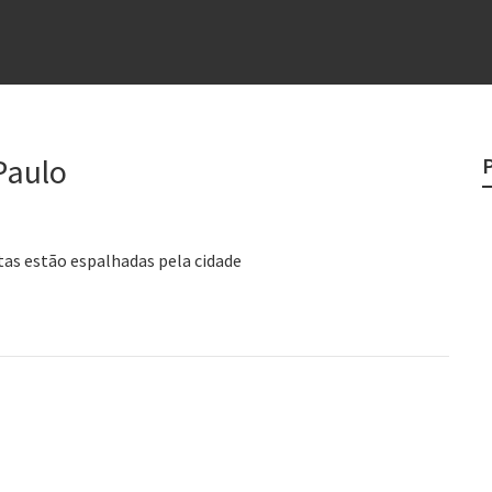
e
egredo do sucesso
 “direito à tristeza”
rges
Paulo
?
tas estão espalhadas pela cidade