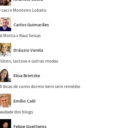
 saci e Monteiro Lobato
Carlos Guimarães
d Motta x Raul Seixas
Dráuzio Varela
lúten, lactose e outras modas
Elisa Brietzke
0 dicas de como dormir bem sem remédio
Emílio Calil
audade dos blogs
Felipe Goettems