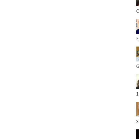
O
E
G
1
S