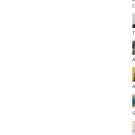
C
T
A
A
G