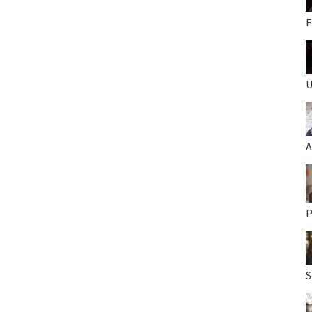
E
U
A
P
S