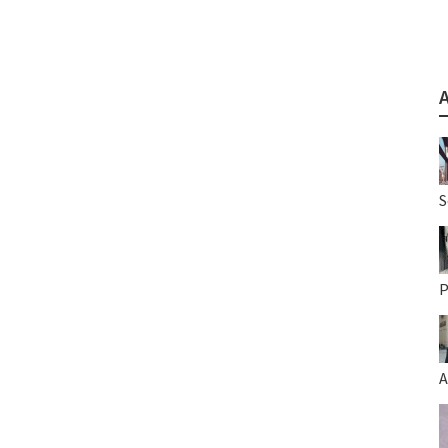
S
P
A