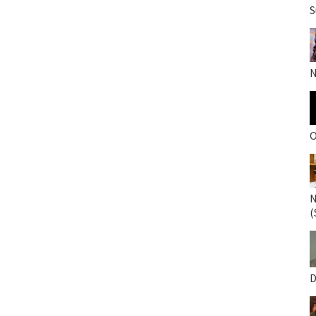
S
N
O
N
(
D