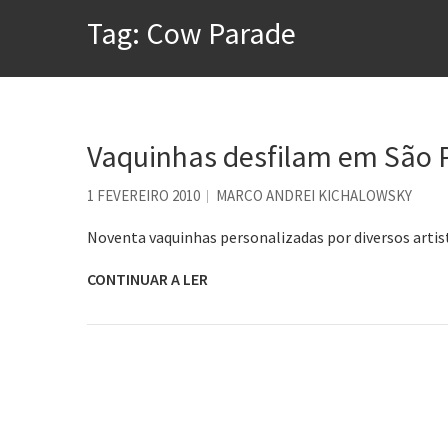
A construção da urbanidad
Tag:
Cow Parade
Aprender a fracassar é o s
Contardo Calligaris prega o
Esse tal de Rock Gaúcho
Os causos de Jorge Luis Bo
Vaquinhas desfilam em São 
Voto obrigatório é correto
1 FEVEREIRO 2010
MARCO ANDREI KICHALOWSKY
Noventa vaquinhas personalizadas por diversos artis
CONTINUAR A LER