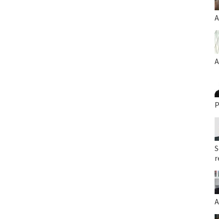
A
A
P
S
r
A