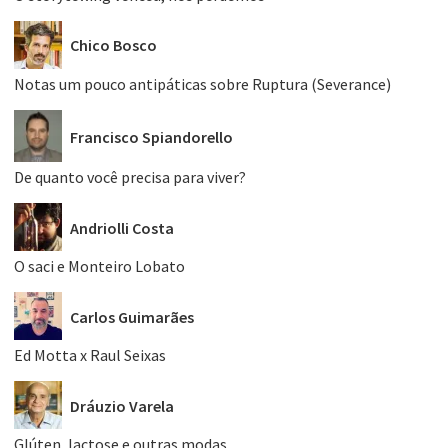
Chico Bosco
Notas um pouco antipáticas sobre Ruptura (Severance)
Francisco Spiandorello
De quanto você precisa para viver?
Andriolli Costa
O saci e Monteiro Lobato
Carlos Guimarães
Ed Motta x Raul Seixas
Dráuzio Varela
Glúten, lactose e outras modas