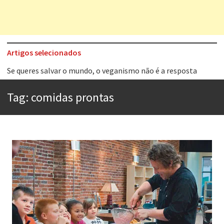
Artigos selecionados
Tem que filmar isso daí
A construção da urbanidade
Tag:
comidas prontas
Aprender a fracassar é o segredo do sucesso
Contardo Calligaris prega o “direito à tristeza”
Esse tal de Rock Gaúcho
Os causos de Jorge Luis Borges
Voto obrigatório é correto?
Se queres salvar o mundo, o veganismo não é a resposta