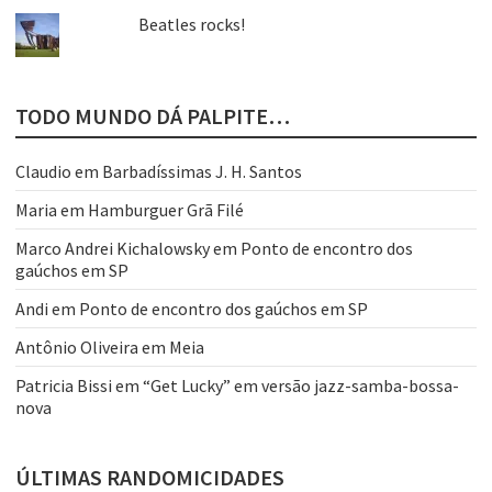
Beatles rocks!
TODO MUNDO DÁ PALPITE…
Claudio
em
Barbadíssimas J. H. Santos
Maria
em
Hamburguer Grã Filé
Marco Andrei Kichalowsky
em
Ponto de encontro dos
gaúchos em SP
Andi
em
Ponto de encontro dos gaúchos em SP
Antônio Oliveira
em
Meia
Patricia Bissi
em
“Get Lucky” em versão jazz-samba-bossa-
nova
ÚLTIMAS RANDOMICIDADES