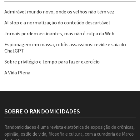
Admirável mundo novo, onde os velhos não têm vez
AI slop e a normalização do conteúdo descartável
Jornais perdem assinantes, mas não é culpa da Web
Espionagem em massa, robôs assassinos: revide e saia do
ChatGPT
Sobre privilégio e tempo para fazer exercício
A Vida Plena
SOBRE O RANDOMICIDADES
Randomicidades é uma revista eletrônica de exposição de crônicas,
opinião, estilo de vida, filosofia e cultura, com a curadoria de Marco