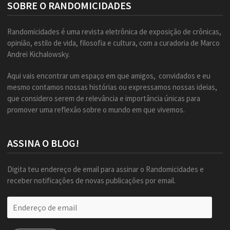
SOBRE O RANDOMICIDADES
Randomicidades é uma revista eletrônica de exposição de crônicas,
opinião, estilo de vida, filosofia e cultura, com a curadoria de Marco
Andrei Kichalowsky.
Aqui vais encontrar um espaço em que amigos, convidados e eu
mesmo contamos nossas histórias ou expressamos nossas ideias,
que considero serem de relevância e importância únicas para
promover uma reflexão sobre o mundo em que vivemos.
ASSINA O BLOG!
Digita teu endereço de email para assinar o Randomicidades e
receber notificações de novas publicações por email.
Endereço
de
email