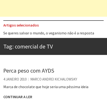
Artigos selecionados
Tem que filmar isso daí
A construção da urbanidade
Tag:
comercial de TV
Aprender a fracassar é o segredo do sucesso
Contardo Calligaris prega o “direito à tristeza”
Esse tal de Rock Gaúcho
Perca peso com AYDS
Os causos de Jorge Luis Borges
4 JANEIRO 2010
MARCO ANDREI KICHALOWSKY
Voto obrigatório é correto?
Marca de chocolate que hoje seria uma péssima ideia
Se queres salvar o mundo, o veganismo não é a resposta
CONTINUAR A LER