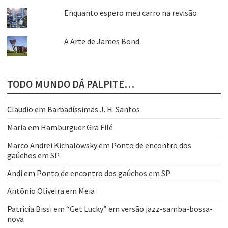
Enquanto espero meu carro na revisão
A Arte de James Bond
TODO MUNDO DÁ PALPITE…
Claudio
em
Barbadíssimas J. H. Santos
Maria
em
Hamburguer Grã Filé
Marco Andrei Kichalowsky
em
Ponto de encontro dos
gaúchos em SP
Andi
em
Ponto de encontro dos gaúchos em SP
Antônio Oliveira
em
Meia
Patricia Bissi
em
“Get Lucky” em versão jazz-samba-bossa-
nova