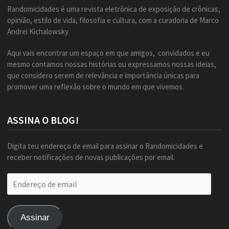
Randomicidades é uma revista eletrônica de exposição de crônicas,
opinião, estilo de vida, filosofia e cultura, com a curadoria de Marco
Andrei Kichalowsky.
Aqui vais encontrar um espaço em que amigos, convidados e eu
mesmo contamos nossas histórias ou expressamos nossas ideias,
que considero serem de relevância e importância únicas para
promover uma reflexão sobre o mundo em que vivemos.
ASSINA O BLOG!
Digita teu endereço de email para assinar o Randomicidades e
receber notificações de novas publicações por email.
Endereço
de
email
Assinar