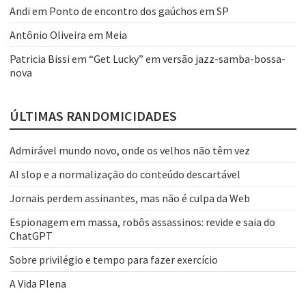
Andi
em
Ponto de encontro dos gaúchos em SP
Antônio Oliveira
em
Meia
Patricia Bissi
em
“Get Lucky” em versão jazz-samba-bossa-
nova
ÚLTIMAS RANDOMICIDADES
Admirável mundo novo, onde os velhos não têm vez
AI slop e a normalização do conteúdo descartável
Jornais perdem assinantes, mas não é culpa da Web
Espionagem em massa, robôs assassinos: revide e saia do
ChatGPT
Sobre privilégio e tempo para fazer exercício
A Vida Plena