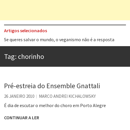
Artigos selecionados
Tem que filmar isso daí
A construção da urbanidade
Tag:
chorinho
Aprender a fracassar é o segredo do sucesso
Contardo Calligaris prega o “direito à tristeza”
Esse tal de Rock Gaúcho
Pré-estreia do Ensemble Gnattali
Os causos de Jorge Luis Borges
26 JANEIRO 2010
MARCO ANDREI KICHALOWSKY
Voto obrigatório é correto?
É dia de escutar o melhor do choro em Porto Alegre
Se queres salvar o mundo, o veganismo não é a resposta
CONTINUAR A LER