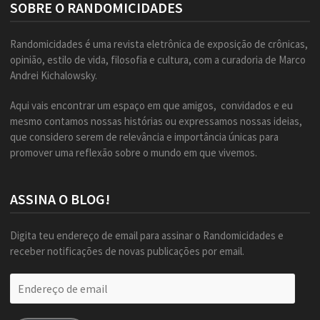
SOBRE O RANDOMICIDADES
Randomicidades é uma revista eletrônica de exposição de crônicas,
opinião, estilo de vida, filosofia e cultura, com a curadoria de Marco
Andrei Kichalowsky.
Aqui vais encontrar um espaço em que amigos, convidados e eu
mesmo contamos nossas histórias ou expressamos nossas ideias,
que considero serem de relevância e importância únicas para
promover uma reflexão sobre o mundo em que vivemos.
ASSINA O BLOG!
Digita teu endereço de email para assinar o Randomicidades e
receber notificações de novas publicações por email.
Endereço
de
email