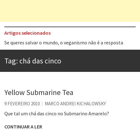
Artigos selecionados
Tem que filmar isso daí
A construção da urbanidade
Tag:
chá das cinco
Aprender a fracassar é o segredo do sucesso
Contardo Calligaris prega o “direito à tristeza”
Esse tal de Rock Gaúcho
Yellow Submarine Tea
Os causos de Jorge Luis Borges
9 FEVEREIRO 2010
MARCO ANDREI KICHALOWSKY
Voto obrigatório é correto?
Que tal um chá das cinco no Submarino Amarelo?
Se queres salvar o mundo, o veganismo não é a resposta
CONTINUAR A LER