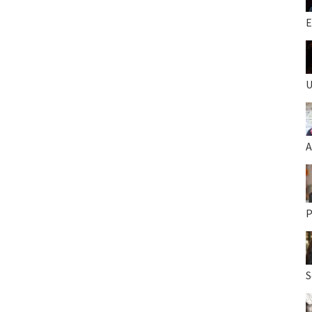
E
U
A
P
S