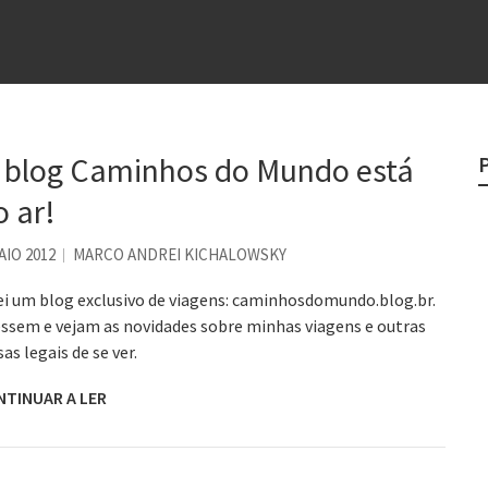
e
egredo do sucesso
 “direito à tristeza”
rges
 blog Caminhos do Mundo está
?
o ar!
o veganismo não é a resposta
AIO 2012
MARCO ANDREI KICHALOWSKY
ei um blog exclusivo de viagens: caminhosdomundo.blog.br.
ssem e vejam as novidades sobre minhas viagens e outras
sas legais de se ver.
NTINUAR A LER