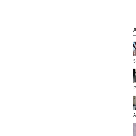
S
P
A