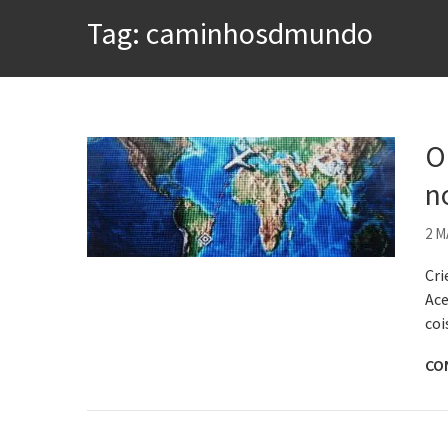
A construção da urbanidad
Tag:
caminhosdmundo
Aprender a fracassar é o s
Contardo Calligaris prega o
Esse tal de Rock Gaúcho
Os causos de Jorge Luis Bo
O
Voto obrigatório é correto
n
Se queres salvar o mundo, 
2 M
Cri
Ace
coi
CO