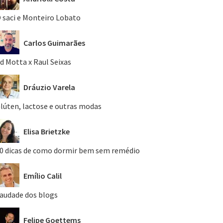
 saci e Monteiro Lobato
Carlos Guimarães
d Motta x Raul Seixas
Dráuzio Varela
lúten, lactose e outras modas
Elisa Brietzke
0 dicas de como dormir bem sem remédio
Emílio Calil
audade dos blogs
Felipe Goettems