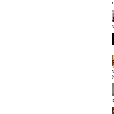
S
N
O
N
(
D