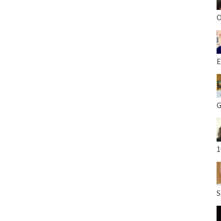
O
E
G
1
S