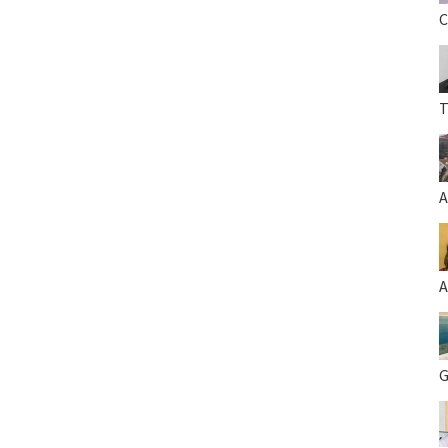
C
T
A
A
G