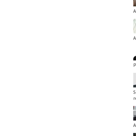
A
A
P
S
r
A