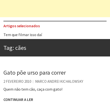
Artigos selecionados
Tem que filmar isso daí
A construção da urbanidade
Tag:
cães
Aprender a fracassar é o segredo do sucesso
Contardo Calligaris prega o “direito à tristeza”
Esse tal de Rock Gaúcho
Gato põe urso para correr
Os causos de Jorge Luis Borges
2 FEVEREIRO 2010
MARCO ANDREI KICHALOWSKY
Voto obrigatório é correto?
Quem não tem cão, caça com gato!
Se queres salvar o mundo, o veganismo não é a resposta
CONTINUAR A LER