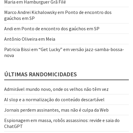
Maria
em
Hamburguer Grã Filé
Marco Andrei Kichalowsky
em
Ponto de encontro dos
gaúchos em SP
Andi
em
Ponto de encontro dos gaúchos em SP
Antônio Oliveira
em
Meia
Patricia Bissi
em
“Get Lucky” em versão jazz-samba-bossa-
nova
ÚLTIMAS RANDOMICIDADES
Admirável mundo novo, onde os velhos não têm vez
AI slop e a normalização do conteúdo descartável
Jornais perdem assinantes, mas não é culpa da Web
Espionagem em massa, robôs assassinos: revide e saia do
ChatGPT