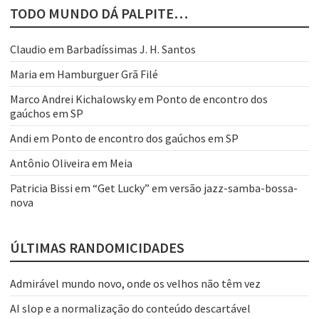
TODO MUNDO DÁ PALPITE…
Claudio
em
Barbadíssimas J. H. Santos
Maria
em
Hamburguer Grã Filé
Marco Andrei Kichalowsky
em
Ponto de encontro dos
gaúchos em SP
Andi
em
Ponto de encontro dos gaúchos em SP
Antônio Oliveira
em
Meia
Patricia Bissi
em
“Get Lucky” em versão jazz-samba-bossa-
nova
ÚLTIMAS RANDOMICIDADES
Admirável mundo novo, onde os velhos não têm vez
AI slop e a normalização do conteúdo descartável