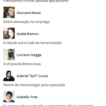
Precisamos formar pessoas que pensem
Giovanni Bassi
Sobre alienação no emprego
Gisele Ramos
A vida do outro lado da terceirização
Luciano Hagge
A utopia da democracia
Gabriel "Ijuí" Costa
Parem de choramingar pela exposição
Isabella Tree
Se queres salvar o mundo, o veganismo não é a resposta