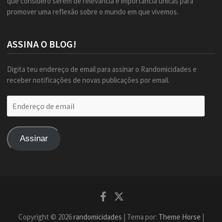
que considero serem de relevância e importância únicas para
promover uma reflexão sobre o mundo em que vivemos.
ASSINA O BLOG!
Digita teu endereço de email para assinar o Randomicidades e
receber notificações de novas publicações por email.
Endereço
de
email
Assinar
Facebook
Twitter
Copyright © 2026
randomicidades
| Tema por:
Theme Horse
|