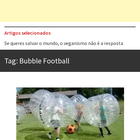
Artigos selecionados
Tem que filmar isso daí
A construção da urbanidade
Tag:
Bubble Football
Aprender a fracassar é o segredo do sucesso
Contardo Calligaris prega o “direito à tristeza”
Esse tal de Rock Gaúcho
Os causos de Jorge Luis Borges
Voto obrigatório é correto?
Se queres salvar o mundo, o veganismo não é a resposta