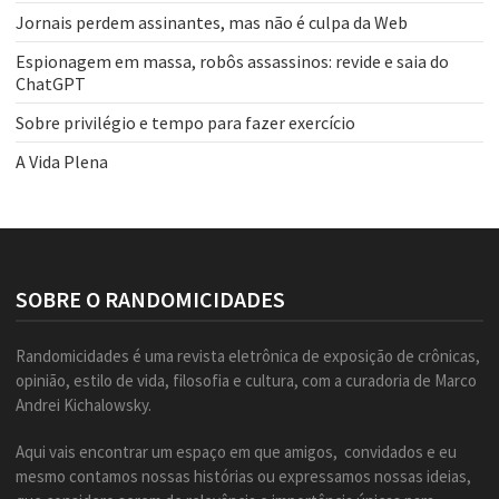
Jornais perdem assinantes, mas não é culpa da Web
Espionagem em massa, robôs assassinos: revide e saia do
ChatGPT
Sobre privilégio e tempo para fazer exercício
A Vida Plena
SOBRE O RANDOMICIDADES
Randomicidades é uma revista eletrônica de exposição de crônicas,
opinião, estilo de vida, filosofia e cultura, com a curadoria de Marco
Andrei Kichalowsky.
Aqui vais encontrar um espaço em que amigos, convidados e eu
mesmo contamos nossas histórias ou expressamos nossas ideias,