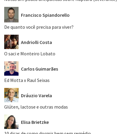
Francisco Spiandorello
De quanto você precisa para viver?
Andriolli Costa
O saci e Monteiro Lobato
Carlos Guimarães
Ed Motta x Raul Seixas
Dráuzio Varela
Glúten, lactose e outras modas
Elisa Brietzke
10 dicas de como dormir bem sem remédio