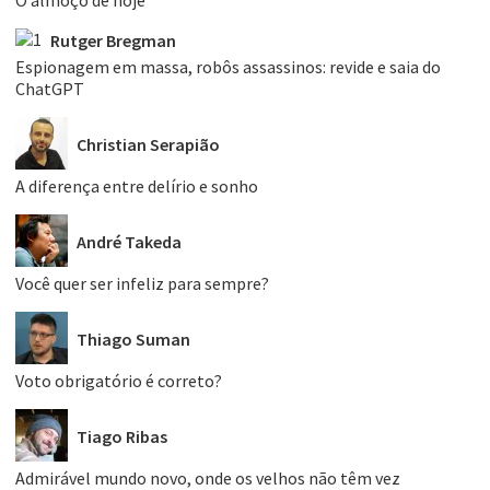
O almoço de hoje
Rutger Bregman
Espionagem em massa, robôs assassinos: revide e saia do
ChatGPT
Christian Serapião
A diferença entre delírio e sonho
André Takeda
Você quer ser infeliz para sempre?
Thiago Suman
Voto obrigatório é correto?
Tiago Ribas
Admirável mundo novo, onde os velhos não têm vez