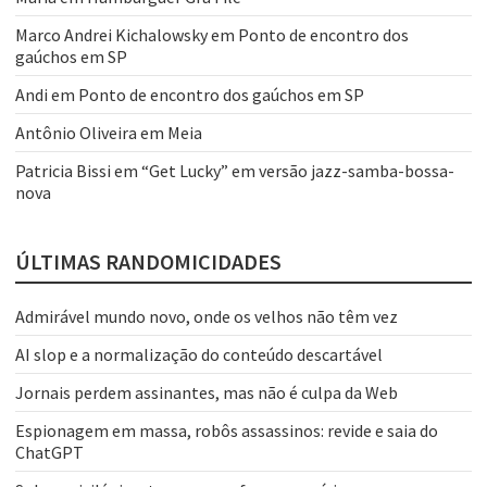
Marco Andrei Kichalowsky
em
Ponto de encontro dos
gaúchos em SP
Andi
em
Ponto de encontro dos gaúchos em SP
Antônio Oliveira
em
Meia
Patricia Bissi
em
“Get Lucky” em versão jazz-samba-bossa-
nova
ÚLTIMAS RANDOMICIDADES
Admirável mundo novo, onde os velhos não têm vez
AI slop e a normalização do conteúdo descartável
Jornais perdem assinantes, mas não é culpa da Web
Espionagem em massa, robôs assassinos: revide e saia do
ChatGPT