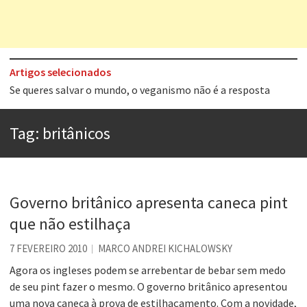
Artigos selecionados
Tem que filmar isso daí
A construção da urbanidade
Tag:
britânicos
Aprender a fracassar é o segredo do sucesso
Contardo Calligaris prega o “direito à tristeza”
Esse tal de Rock Gaúcho
Governo britânico apresenta caneca pint
Os causos de Jorge Luis Borges
que não estilhaça
Voto obrigatório é correto?
7 FEVEREIRO 2010
MARCO ANDREI KICHALOWSKY
Se queres salvar o mundo, o veganismo não é a resposta
Agora os ingleses podem se arrebentar de bebar sem medo
de seu pint fazer o mesmo. O governo britânico apresentou
uma nova caneca à prova de estilhaçamento. Com a novidade,