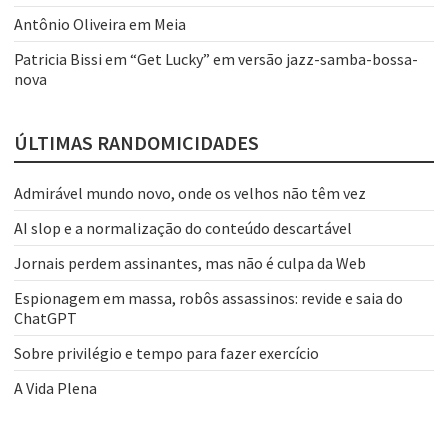
Antônio Oliveira
em
Meia
Patricia Bissi
em
“Get Lucky” em versão jazz-samba-bossa-
nova
ÚLTIMAS RANDOMICIDADES
Admirável mundo novo, onde os velhos não têm vez
AI slop e a normalização do conteúdo descartável
Jornais perdem assinantes, mas não é culpa da Web
Espionagem em massa, robôs assassinos: revide e saia do
ChatGPT
Sobre privilégio e tempo para fazer exercício
A Vida Plena