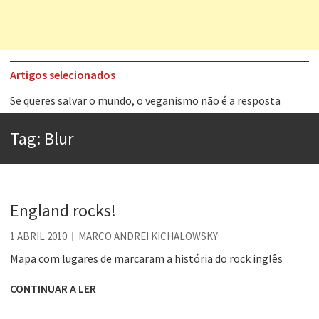
Artigos selecionados
Se queres salvar o mundo, o veganismo não é a resposta
Tem que filmar isso daí
A construção da urbanidade
Tag:
Blur
Aprender a fracassar é o segredo do sucesso
Contardo Calligaris prega o “direito à tristeza”
Esse tal de Rock Gaúcho
England rocks!
Os causos de Jorge Luis Borges
1 ABRIL 2010
MARCO ANDREI KICHALOWSKY
Voto obrigatório é correto?
Mapa com lugares de marcaram a história do rock inglês
CONTINUAR A LER