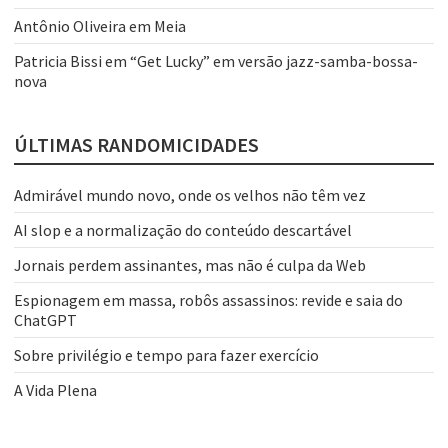
Antônio Oliveira
em
Meia
Patricia Bissi
em
“Get Lucky” em versão jazz-samba-bossa-
nova
ÚLTIMAS RANDOMICIDADES
Admirável mundo novo, onde os velhos não têm vez
AI slop e a normalização do conteúdo descartável
Jornais perdem assinantes, mas não é culpa da Web
Espionagem em massa, robôs assassinos: revide e saia do
ChatGPT
Sobre privilégio e tempo para fazer exercício
A Vida Plena