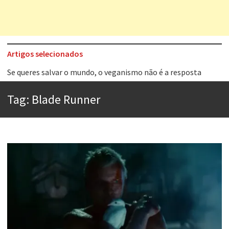
Artigos selecionados
Tem que filmar isso daí
A construção da urbanidade
Tag:
Blade Runner
Aprender a fracassar é o segredo do sucesso
Contardo Calligaris prega o “direito à tristeza”
Esse tal de Rock Gaúcho
Os causos de Jorge Luis Borges
Voto obrigatório é correto?
Se queres salvar o mundo, o veganismo não é a resposta