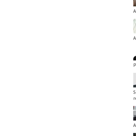
A
A
P
S
r
A