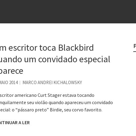
e
egredo do sucesso
 “direito à tristeza”
m escritor toca Blackbird
rges
uando um convidado especial
?
parece
MAIO 2014
MARCO ANDREI KICHALOWSKY
scritor americano Curt Stager estava tocando
nquilamente seu violão quando apareceu um convidado
ecial: o “pássaro preto” Birdie, seu corvo favorito.
NTINUAR A LER