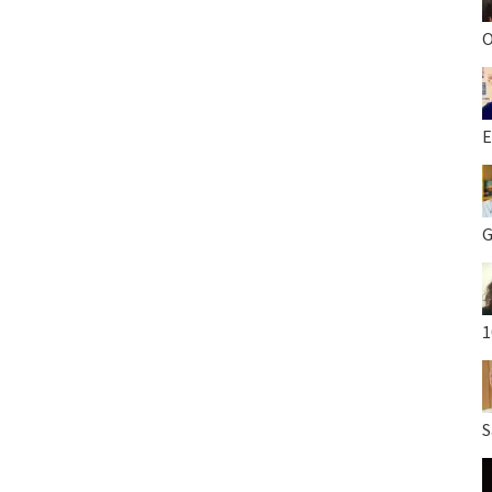
O
E
G
1
S