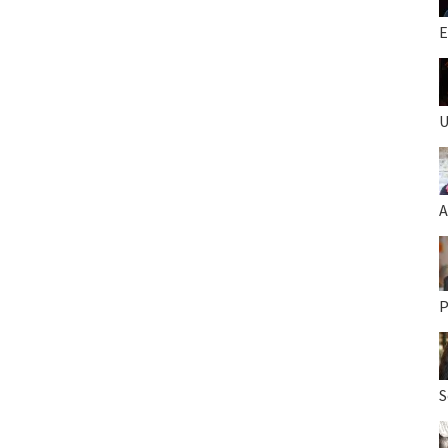
E
U
A
P
S