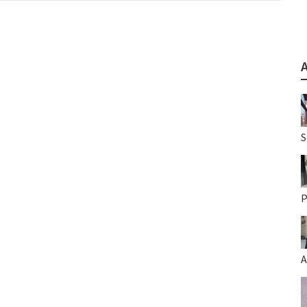
S
P
A