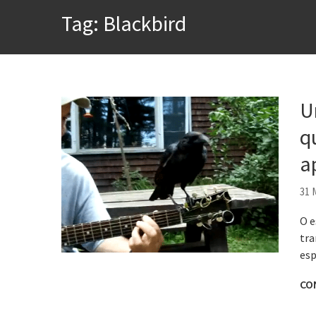
Tag:
Blackbird
A construção da urbanidad
Aprender a fracassar é o s
Contardo Calligaris prega o
Esse tal de Rock Gaúcho
U
Os causos de Jorge Luis Bo
q
Voto obrigatório é correto
a
31 
O e
tra
esp
CO