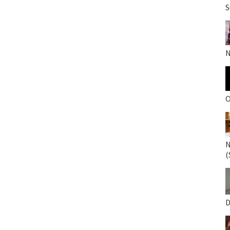
S
N
O
N
(
D