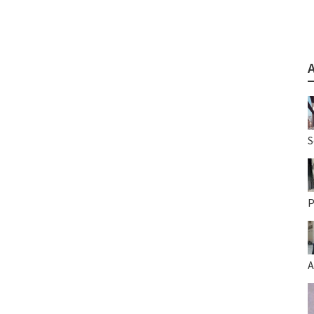
S
P
A