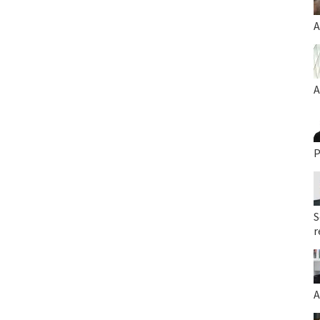
A
A
P
S
r
A