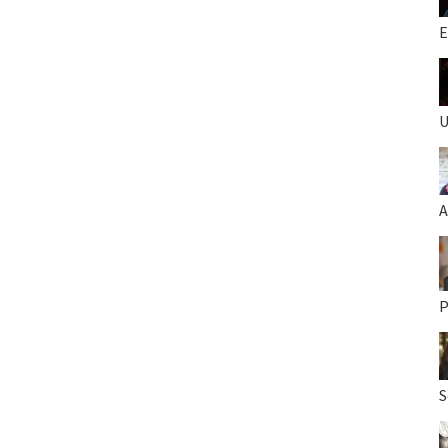
E
U
A
P
S