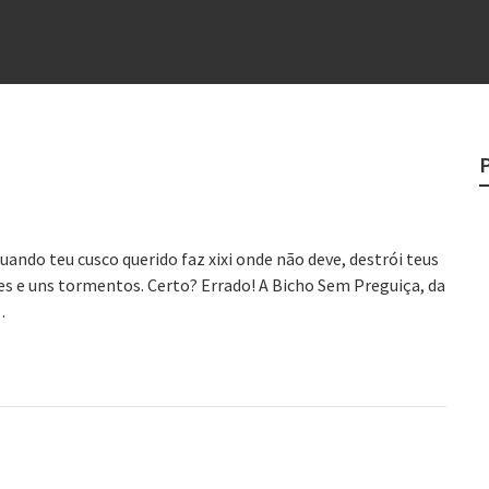
e
egredo do sucesso
 “direito à tristeza”
rges
?
uando teu cusco querido faz xixi onde não deve, destrói teus
es e uns tormentos. Certo? Errado! A Bicho Sem Preguiça, da
…