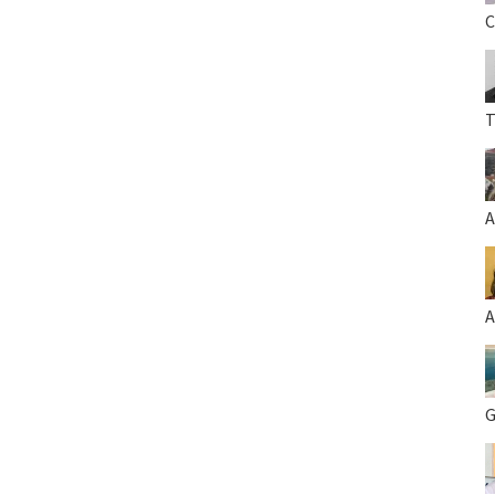
C
T
A
A
G