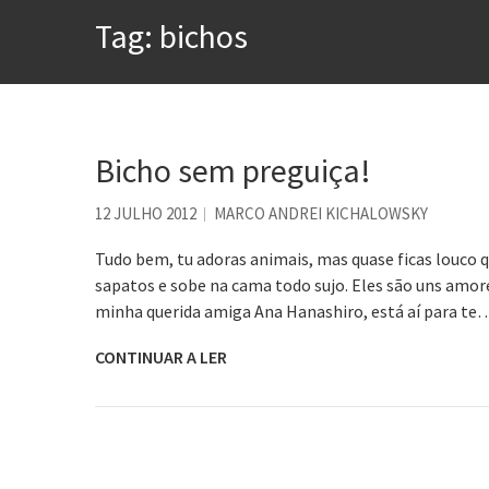
Tag:
bichos
A construção da urbanidad
Aprender a fracassar é o s
Contardo Calligaris prega o
Esse tal de Rock Gaúcho
Bicho sem preguiça!
Os causos de Jorge Luis Bo
12 JULHO 2012
MARCO ANDREI KICHALOWSKY
Voto obrigatório é correto
Tudo bem, tu adoras animais, mas quase ficas louco q
sapatos e sobe na cama todo sujo. Eles são uns amor
minha querida amiga Ana Hanashiro, está aí para te
CONTINUAR A LER