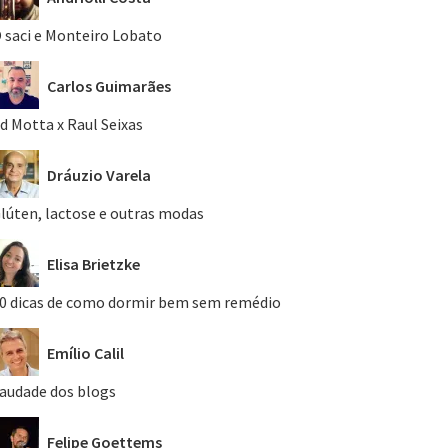
 saci e Monteiro Lobato
Carlos Guimarães
d Motta x Raul Seixas
Dráuzio Varela
lúten, lactose e outras modas
Elisa Brietzke
0 dicas de como dormir bem sem remédio
Emílio Calil
audade dos blogs
Felipe Goettems