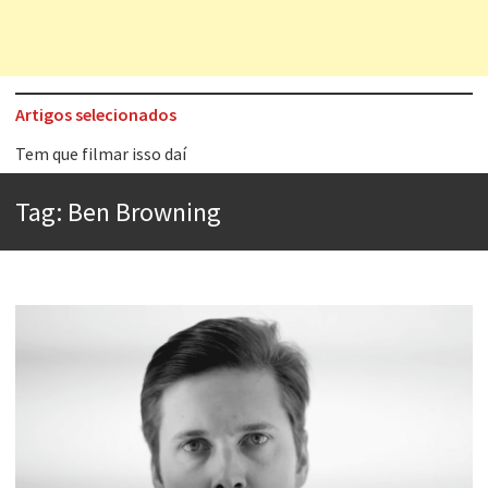
Artigos selecionados
Tem que filmar isso daí
A construção da urbanidade
Tag:
Ben Browning
Aprender a fracassar é o segredo do sucesso
Contardo Calligaris prega o “direito à tristeza”
Esse tal de Rock Gaúcho
Os causos de Jorge Luis Borges
Voto obrigatório é correto?
Se queres salvar o mundo, o veganismo não é a resposta