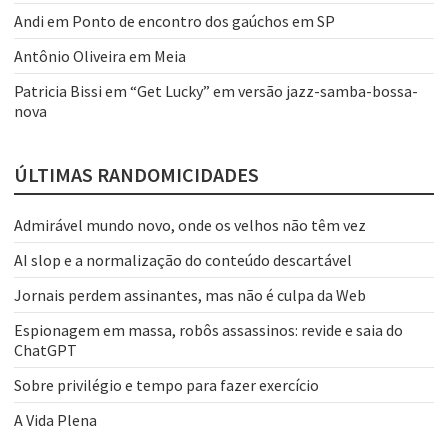
Andi
em
Ponto de encontro dos gaúchos em SP
Antônio Oliveira
em
Meia
Patricia Bissi
em
“Get Lucky” em versão jazz-samba-bossa-
nova
ÚLTIMAS RANDOMICIDADES
Admirável mundo novo, onde os velhos não têm vez
AI slop e a normalização do conteúdo descartável
Jornais perdem assinantes, mas não é culpa da Web
Espionagem em massa, robôs assassinos: revide e saia do
ChatGPT
Sobre privilégio e tempo para fazer exercício
A Vida Plena