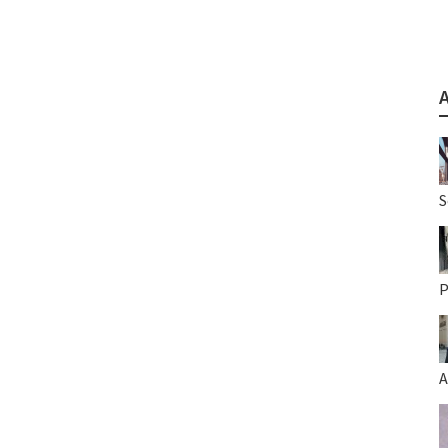
S
P
A