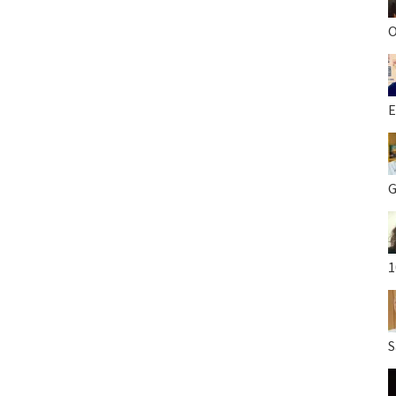
O
E
G
1
S