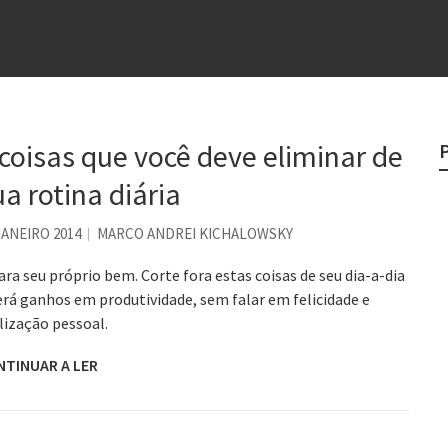
e
egredo do sucesso
 “direito à tristeza”
rges
 coisas que você deve eliminar de
?
ua rotina diária
o veganismo não é a resposta
JANEIRO 2014
MARCO ANDREI KICHALOWSKY
ara seu próprio bem. Corte fora estas coisas de seu dia-a-dia
erá ganhos em produtividade, sem falar em felicidade e
lização pessoal.
NTINUAR A LER