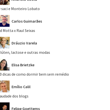
 saci e Monteiro Lobato
Carlos Guimarães
d Motta x Raul Seixas
Dráuzio Varela
lúten, lactose e outras modas
Elisa Brietzke
0 dicas de como dormir bem sem remédio
Emílio Calil
audade dos blogs
Felipe Goettems