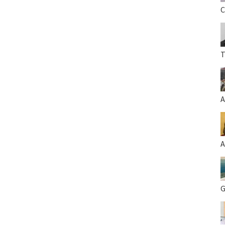
C
T
A
A
G