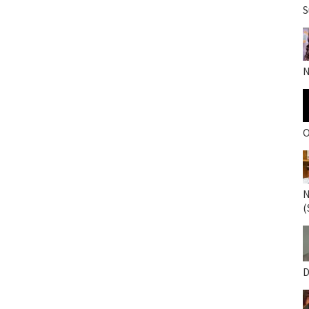
S
N
O
N
(
D