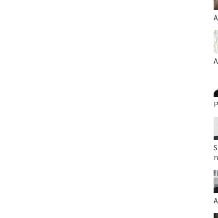
A
A
P
S
r
A