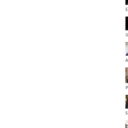
E
U
A
P
S