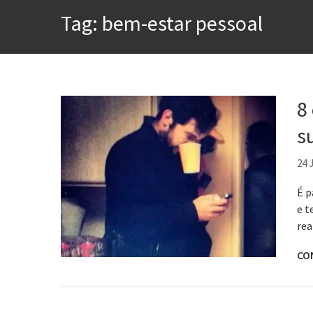
A construção da urbanidad
Tag:
bem-estar pessoal
Aprender a fracassar é o s
Contardo Calligaris prega o
Esse tal de Rock Gaúcho
Os causos de Jorge Luis Bo
8
Voto obrigatório é correto
s
Se queres salvar o mundo, 
24 
É p
e t
rea
CO