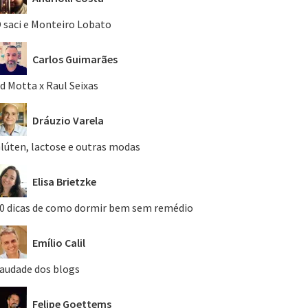
 saci e Monteiro Lobato
Carlos Guimarães
d Motta x Raul Seixas
Dráuzio Varela
lúten, lactose e outras modas
Elisa Brietzke
0 dicas de como dormir bem sem remédio
Emílio Calil
audade dos blogs
Felipe Goettems