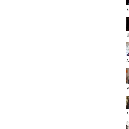
E
U
A
P
S