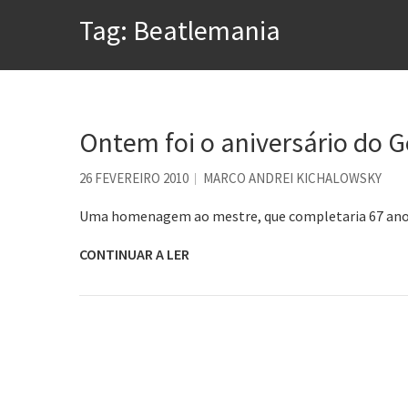
Tem que filmar isso daí
Tag:
Beatlemania
A construção da urbanidad
Aprender a fracassar é o s
Contardo Calligaris prega o
Esse tal de Rock Gaúcho
Ontem foi o aniversário do 
Os causos de Jorge Luis Bo
26 FEVEREIRO 2010
MARCO ANDREI KICHALOWSKY
Voto obrigatório é correto
Uma homenagem ao mestre, que completaria 67 an
CONTINUAR A LER