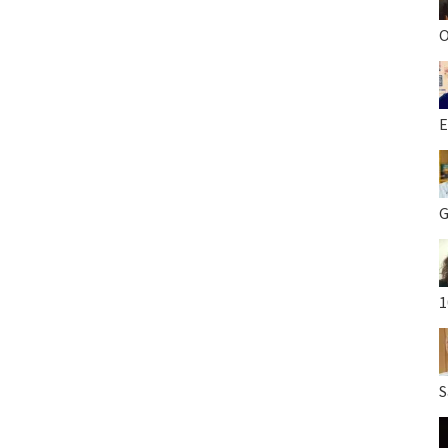
O
E
G
1
S