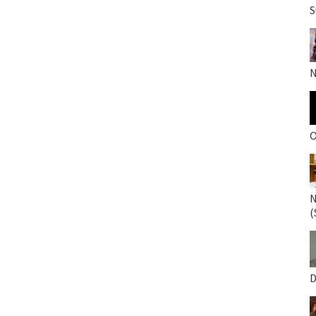
S
N
O
N
(
D