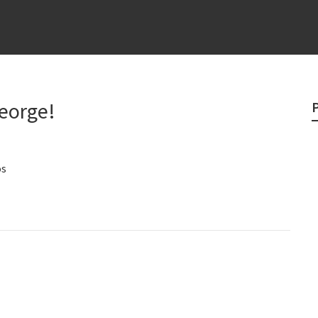
e
egredo do sucesso
 “direito à tristeza”
George!
rges
?
os