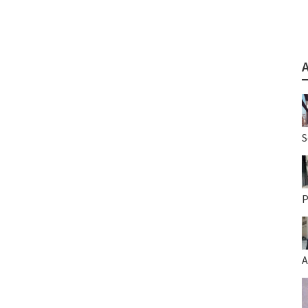
S
P
A