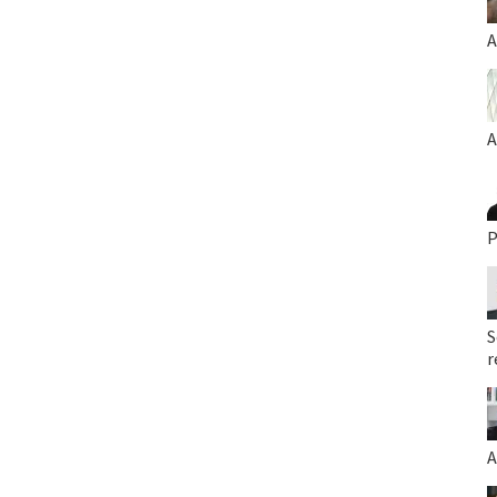
A
A
P
S
r
A