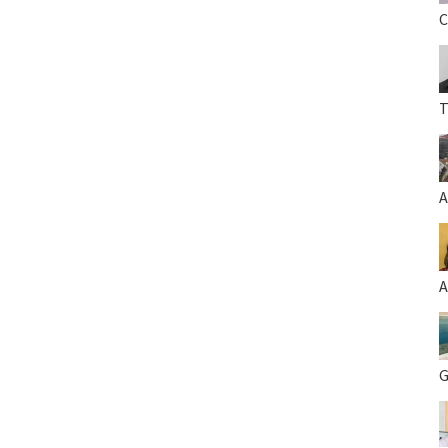
C
T
A
A
G