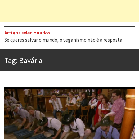
Artigos selecionados
Tem que filmar isso daí
A construção da urbanidade
Tag:
Bavária
Aprender a fracassar é o segredo do sucesso
Contardo Calligaris prega o “direito à tristeza”
Esse tal de Rock Gaúcho
Os causos de Jorge Luis Borges
Voto obrigatório é correto?
Se queres salvar o mundo, o veganismo não é a resposta