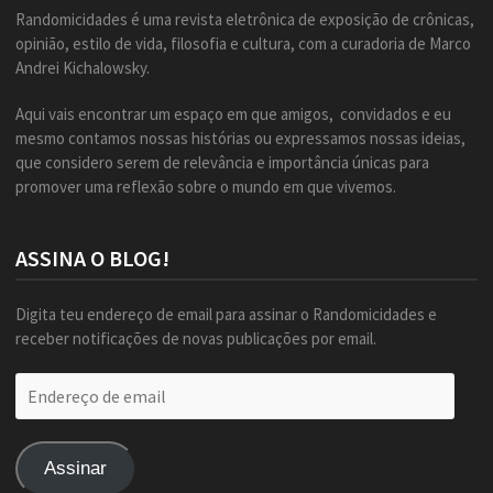
Randomicidades é uma revista eletrônica de exposição de crônicas,
opinião, estilo de vida, filosofia e cultura, com a curadoria de Marco
Andrei Kichalowsky.
Aqui vais encontrar um espaço em que amigos, convidados e eu
mesmo contamos nossas histórias ou expressamos nossas ideias,
que considero serem de relevância e importância únicas para
promover uma reflexão sobre o mundo em que vivemos.
ASSINA O BLOG!
Digita teu endereço de email para assinar o Randomicidades e
receber notificações de novas publicações por email.
Endereço
de
email
Assinar