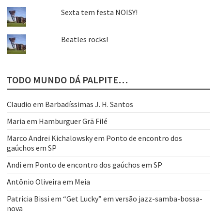
Sexta tem festa NOISY!
Beatles rocks!
TODO MUNDO DÁ PALPITE…
Claudio
em
Barbadíssimas J. H. Santos
Maria
em
Hamburguer Grã Filé
Marco Andrei Kichalowsky
em
Ponto de encontro dos
gaúchos em SP
Andi
em
Ponto de encontro dos gaúchos em SP
Antônio Oliveira
em
Meia
Patricia Bissi
em
“Get Lucky” em versão jazz-samba-bossa-
nova