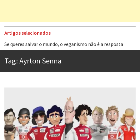
Artigos selecionados
Tem que filmar isso daí
A construção da urbanidade
Tag:
Ayrton Senna
Aprender a fracassar é o segredo do sucesso
Contardo Calligaris prega o “direito à tristeza”
Esse tal de Rock Gaúcho
Os causos de Jorge Luis Borges
Voto obrigatório é correto?
Se queres salvar o mundo, o veganismo não é a resposta