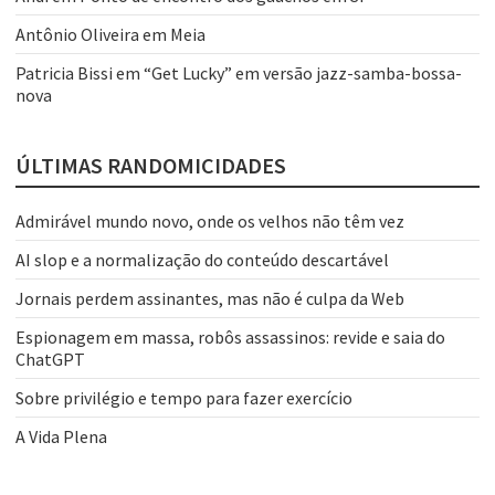
Antônio Oliveira
em
Meia
Patricia Bissi
em
“Get Lucky” em versão jazz-samba-bossa-
nova
ÚLTIMAS RANDOMICIDADES
Admirável mundo novo, onde os velhos não têm vez
AI slop e a normalização do conteúdo descartável
Jornais perdem assinantes, mas não é culpa da Web
Espionagem em massa, robôs assassinos: revide e saia do
ChatGPT
Sobre privilégio e tempo para fazer exercício
A Vida Plena