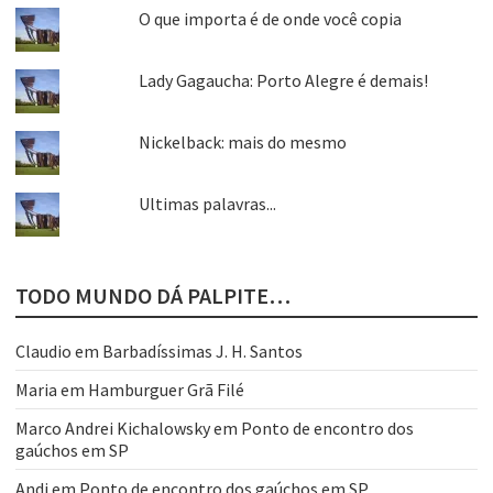
O que importa é de onde você copia
Lady Gagaucha: Porto Alegre é demais!
Nickelback: mais do mesmo
Ultimas palavras...
TODO MUNDO DÁ PALPITE…
Claudio
em
Barbadíssimas J. H. Santos
Maria
em
Hamburguer Grã Filé
Marco Andrei Kichalowsky
em
Ponto de encontro dos
gaúchos em SP
Andi
em
Ponto de encontro dos gaúchos em SP