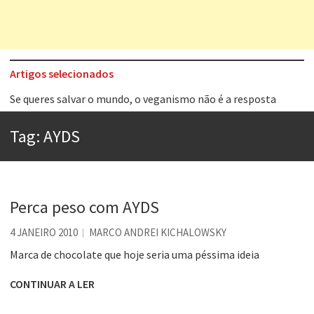
Artigos selecionados
Se queres salvar o mundo, o veganismo não é a resposta
Tem que filmar isso daí
Tag:
AYDS
A construção da urbanidade
Aprender a fracassar é o segredo do sucesso
Contardo Calligaris prega o “direito à tristeza”
Perca peso com AYDS
Esse tal de Rock Gaúcho
4 JANEIRO 2010
MARCO ANDREI KICHALOWSKY
Os causos de Jorge Luis Borges
Marca de chocolate que hoje seria uma péssima ideia
Voto obrigatório é correto?
CONTINUAR A LER