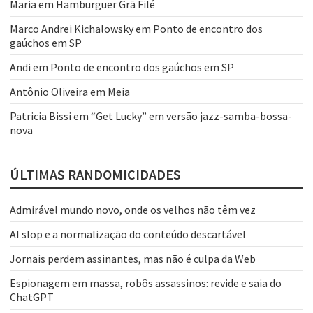
Maria
em
Hamburguer Grã Filé
Marco Andrei Kichalowsky
em
Ponto de encontro dos
gaúchos em SP
Andi
em
Ponto de encontro dos gaúchos em SP
Antônio Oliveira
em
Meia
Patricia Bissi
em
“Get Lucky” em versão jazz-samba-bossa-
nova
ÚLTIMAS RANDOMICIDADES
Admirável mundo novo, onde os velhos não têm vez
AI slop e a normalização do conteúdo descartável
Jornais perdem assinantes, mas não é culpa da Web
Espionagem em massa, robôs assassinos: revide e saia do
ChatGPT