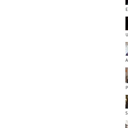
E
U
A
P
S