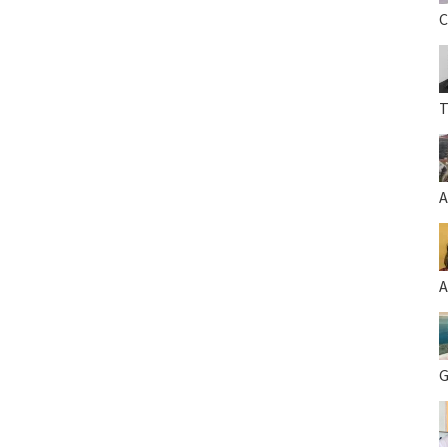
C
T
A
A
G