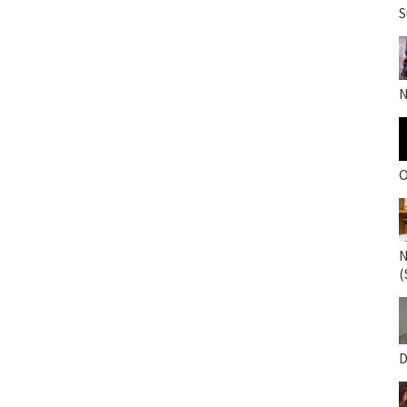
S
N
O
N
(
D