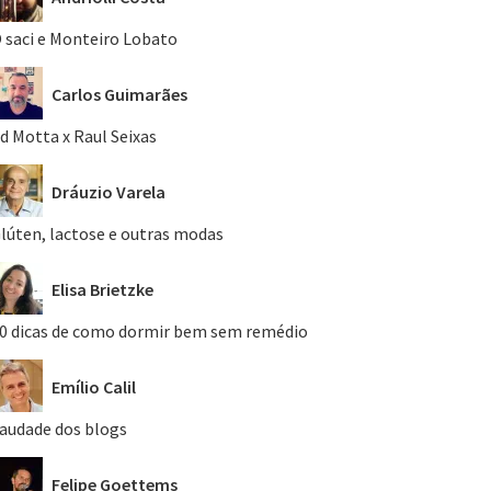
 saci e Monteiro Lobato
Carlos Guimarães
d Motta x Raul Seixas
Dráuzio Varela
lúten, lactose e outras modas
Elisa Brietzke
0 dicas de como dormir bem sem remédio
Emílio Calil
audade dos blogs
Felipe Goettems