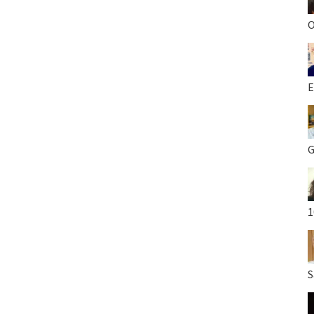
O
E
G
1
S