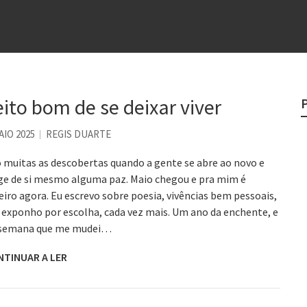
e
egredo do sucesso
 “direito à tristeza”
rges
eito bom de se deixar viver
?
AIO 2025
REGIS DUARTE
 muitas as descobertas quando a gente se abre ao novo e
ge de si mesmo alguma paz. Maio chegou e pra mim é
eiro agora. Eu escrevo sobre poesia, vivências bem pessoais,
exponho por escolha, cada vez mais. Um ano da enchente, e
 semana que me mudei…
NTINUAR A LER