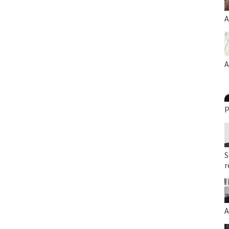
A
A
P
S
r
A