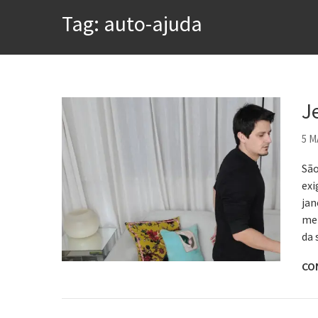
A construção da urbanidad
Tag:
auto-ajuda
Aprender a fracassar é o s
Contardo Calligaris prega o
Esse tal de Rock Gaúcho
Os causos de Jorge Luis Bo
J
Voto obrigatório é correto
5 M
São
exi
jan
me 
da
CO