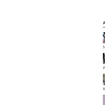
S
P
A