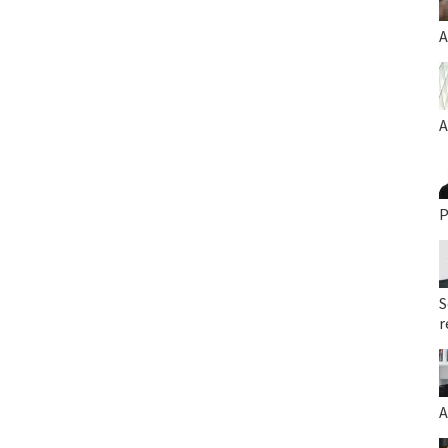
A
A
P
S
r
A