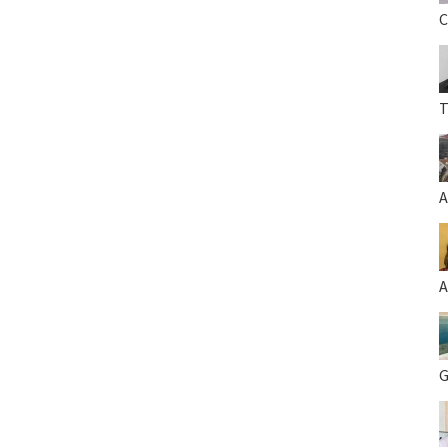
C
T
A
A
G