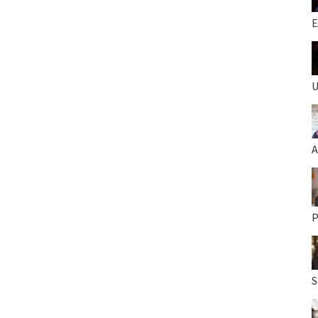
E
U
A
P
S