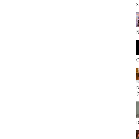
S
N
O
N
(
D