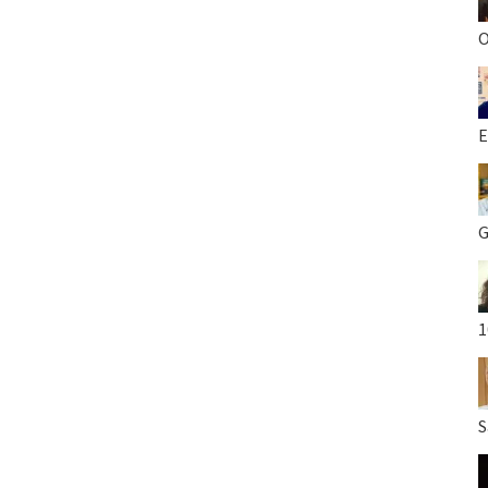
O
E
G
1
S