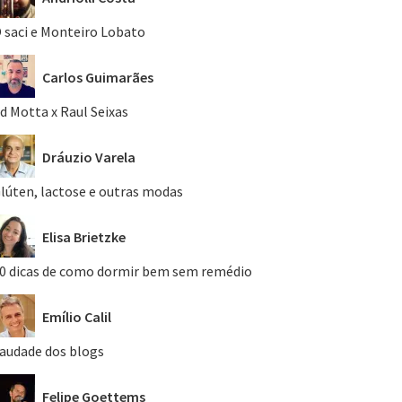
 saci e Monteiro Lobato
Carlos Guimarães
d Motta x Raul Seixas
Dráuzio Varela
lúten, lactose e outras modas
Elisa Brietzke
0 dicas de como dormir bem sem remédio
Emílio Calil
audade dos blogs
Felipe Goettems