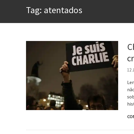
A construção da urbanidad
Tag:
atentados
Aprender a fracassar é o s
Contardo Calligaris prega o
Esse tal de Rock Gaúcho
C
Os causos de Jorge Luis Bo
c
Voto obrigatório é correto
12 
Lem
não
sob
his
CO