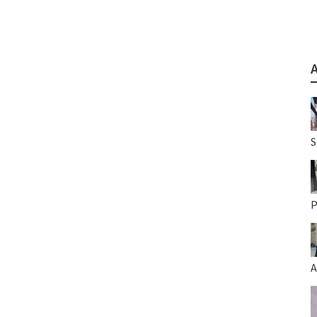
S
P
A