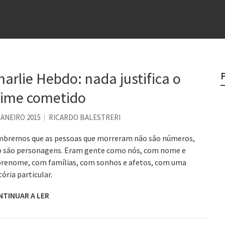
e
egredo do sucesso
 “direito à tristeza”
harlie Hebdo: nada justifica o
rges
rime cometido
?
JANEIRO 2015
RICARDO BALESTRERI
bremos que as pessoas que morreram não são números,
 são personagens. Eram gente como nós, com nome e
renome, com famílias, com sonhos e afetos, com uma
tória particular.
NTINUAR A LER