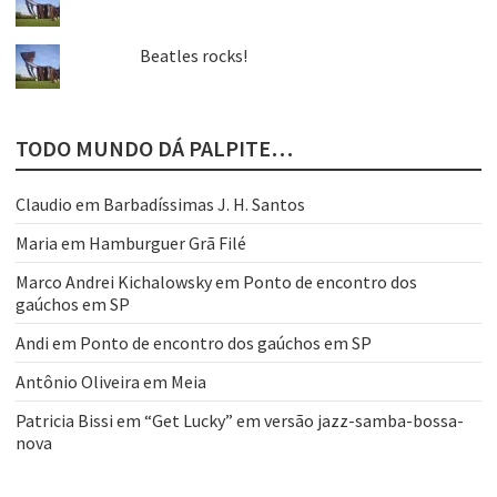
Beatles rocks!
TODO MUNDO DÁ PALPITE…
Claudio
em
Barbadíssimas J. H. Santos
Maria
em
Hamburguer Grã Filé
Marco Andrei Kichalowsky
em
Ponto de encontro dos
gaúchos em SP
Andi
em
Ponto de encontro dos gaúchos em SP
Antônio Oliveira
em
Meia
Patricia Bissi
em
“Get Lucky” em versão jazz-samba-bossa-
nova