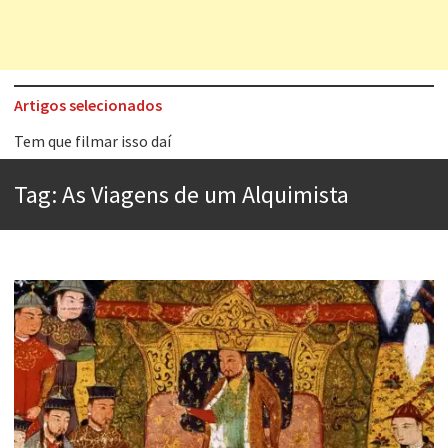
Artigos selecionados
Tem que filmar isso daí
A construção da urbanidade
Tag:
As Viagens de um Alquimista
Aprender a fracassar é o segredo do sucesso
Contardo Calligaris prega o “direito à tristeza”
Esse tal de Rock Gaúcho
Os causos de Jorge Luis Borges
Voto obrigatório é correto?
Se queres salvar o mundo, o veganismo não é a resposta