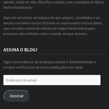
opinião, estilo de vida, filosofia e cultura, com a curadoria de Marco
Andrei Kichalowsky.
Aqui vais encontrar um espaço em que amigos, convidados e eu
mesmo contamos nossas histórias ou expressamos nossas ideias,
que considero serem de relevância e importância únicas para
promover uma reflexão sobre o mundo em que vivemos.
ASSINA O BLOG!
Digita teu endereço de email para assinar o Randomicidades e
receber notificações de novas publicações por email.
Endereço
de
email
Assinar