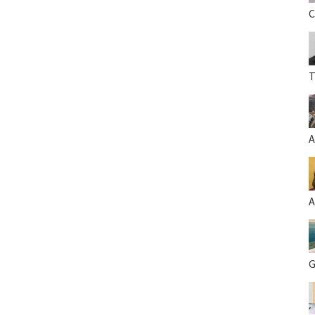
C
T
A
A
G