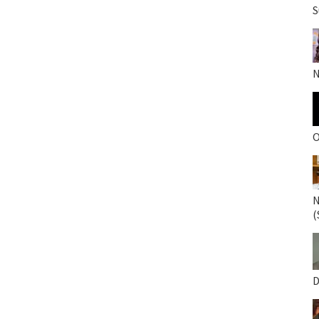
S
N
O
N
(
D