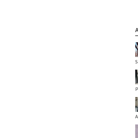
S
P
A