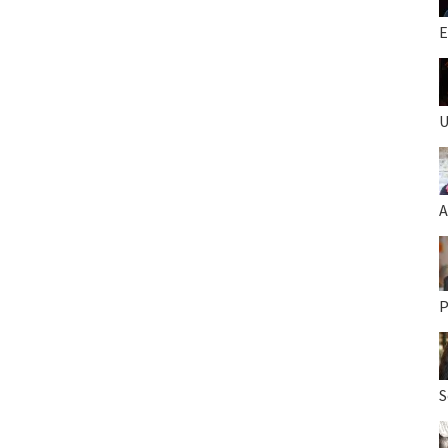
E
U
A
P
S