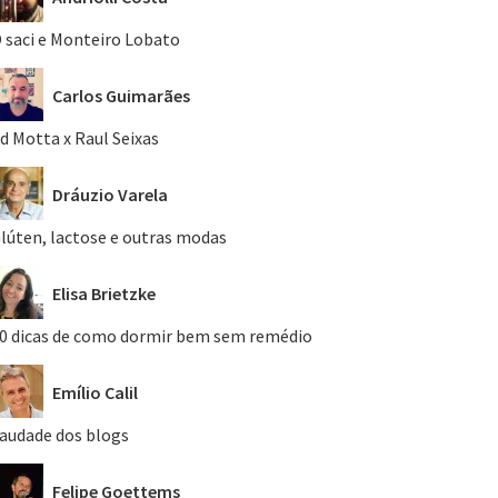
 saci e Monteiro Lobato
Carlos Guimarães
d Motta x Raul Seixas
Dráuzio Varela
lúten, lactose e outras modas
Elisa Brietzke
0 dicas de como dormir bem sem remédio
Emílio Calil
audade dos blogs
Felipe Goettems