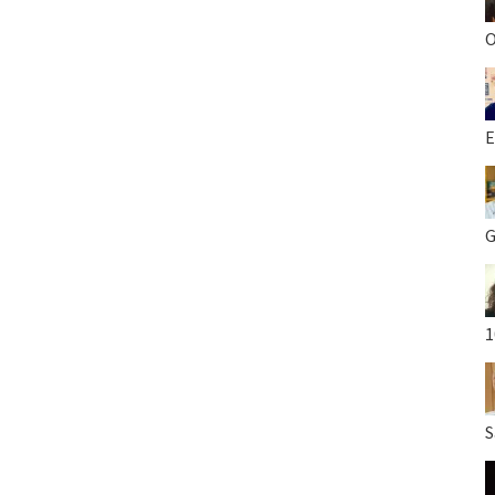
O
E
G
1
S