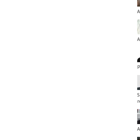
A
A
P
S
r
A