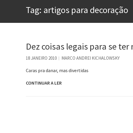
A construção da urbanidad
Tag:
artigos para decoração
Aprender a fracassar é o s
Contardo Calligaris prega o
Esse tal de Rock Gaúcho
Dez coisas legais para se ter
Os causos de Jorge Luis Bo
Voto obrigatório é correto
18 JANEIRO 2010
MARCO ANDREI KICHALOWSKY
Caras pra danar, mas divertidas
CONTINUAR A LER