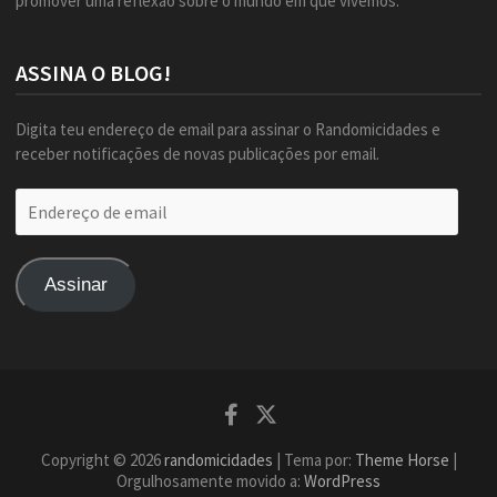
promover uma reflexão sobre o mundo em que vivemos.
ASSINA O BLOG!
Digita teu endereço de email para assinar o Randomicidades e
receber notificações de novas publicações por email.
Endereço
de
email
Assinar
Facebook
Twitter
Copyright © 2026
randomicidades
| Tema por:
Theme Horse
|
Orgulhosamente movido a:
WordPress