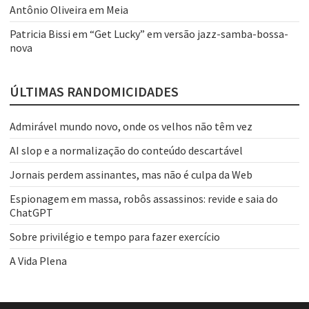
Antônio Oliveira
em
Meia
Patricia Bissi
em
“Get Lucky” em versão jazz-samba-bossa-
nova
ÚLTIMAS RANDOMICIDADES
Admirável mundo novo, onde os velhos não têm vez
AI slop e a normalização do conteúdo descartável
Jornais perdem assinantes, mas não é culpa da Web
Espionagem em massa, robôs assassinos: revide e saia do
ChatGPT
Sobre privilégio e tempo para fazer exercício
A Vida Plena