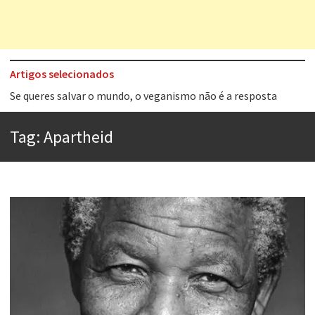
Artigos selecionados
Tem que filmar isso daí
A construção da urbanidade
Tag:
Apartheid
Aprender a fracassar é o segredo do sucesso
Contardo Calligaris prega o “direito à tristeza”
Esse tal de Rock Gaúcho
Os causos de Jorge Luis Borges
Voto obrigatório é correto?
Se queres salvar o mundo, o veganismo não é a resposta