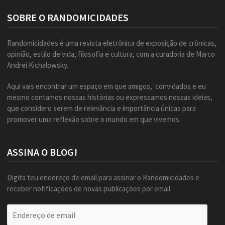
SOBRE O RANDOMICIDADES
Randomicidades é uma revista eletrônica de exposição de crônicas,
opinião, estilo de vida, filosofia e cultura, com a curadoria de Marco
Andrei Kichalowsky.
Aqui vais encontrar um espaço em que amigos, convidados e eu
mesmo contamos nossas histórias ou expressamos nossas ideias,
que considero serem de relevância e importância únicas para
promover uma reflexão sobre o mundo em que vivemos.
ASSINA O BLOG!
Digita teu endereço de email para assinar o Randomicidades e
receber notificações de novas publicações por email.
Endereço
de