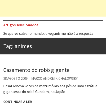
Artigos selecionados
Se queres salvar o mundo, o veganismo não é a resposta
Tem que filmar isso daí
Tag:
animes
A construção da urbanidade
Aprender a fracassar é o segredo do sucesso
Contardo Calligaris prega o “direito à tristeza”
Casamento do robô gigante
Esse tal de Rock Gaúcho
28 AGOSTO 2009
MARCO ANDREI KICHALOWSKY
Os causos de Jorge Luis Borges
Casal renova votos de matrimônio aos pés de uma estátua
Voto obrigatório é correto?
gigantesca do robô Gundam, no Japão
CONTINUAR A LER