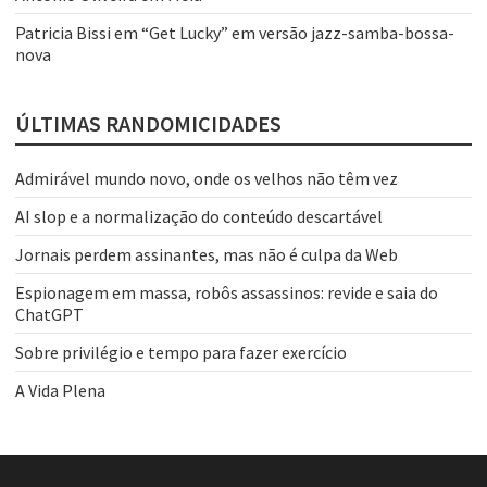
Patricia Bissi
em
“Get Lucky” em versão jazz-samba-bossa-
nova
ÚLTIMAS RANDOMICIDADES
Admirável mundo novo, onde os velhos não têm vez
AI slop e a normalização do conteúdo descartável
Jornais perdem assinantes, mas não é culpa da Web
Espionagem em massa, robôs assassinos: revide e saia do
ChatGPT
Sobre privilégio e tempo para fazer exercício
A Vida Plena