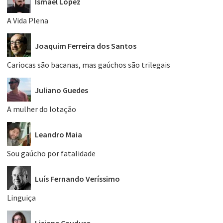
Ismael López
A Vida Plena
Joaquim Ferreira dos Santos
Cariocas são bacanas, mas gaúchos são trilegais
Juliano Guedes
A mulher do lotação
Leandro Maia
Sou gaúcho por fatalidade
Luís Fernando Veríssimo
Linguiça
Lisiane Cauduro