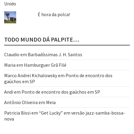
É hora da polca!
TODO MUNDO DÁ PALPITE…
Claudio
em
Barbadíssimas J. H. Santos
Maria
em
Hamburguer Grã Filé
Marco Andrei Kichalowsky
em
Ponto de encontro dos
gaúchos em SP
Andi
em
Ponto de encontro dos gaúchos em SP
Antônio Oliveira
em
Meia
Patricia Bissi
em
“Get Lucky” em versão jazz-samba-bossa-
nova