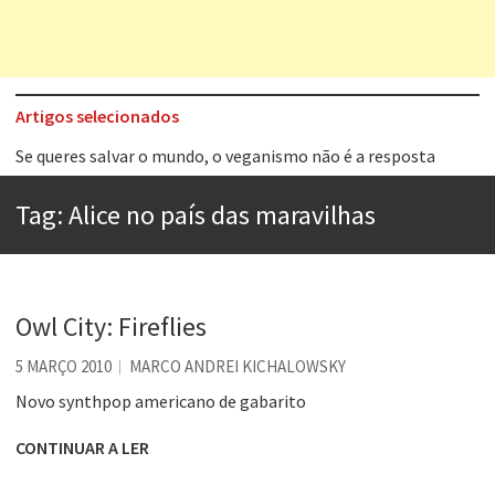
Artigos selecionados
Se queres salvar o mundo, o veganismo não é a resposta
Tem que filmar isso daí
A construção da urbanidade
Tag:
Alice no país das maravilhas
Aprender a fracassar é o segredo do sucesso
Contardo Calligaris prega o “direito à tristeza”
Esse tal de Rock Gaúcho
Owl City: Fireflies
Os causos de Jorge Luis Borges
5 MARÇO 2010
MARCO ANDREI KICHALOWSKY
Voto obrigatório é correto?
Novo synthpop americano de gabarito
CONTINUAR A LER