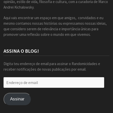
opinião, estilo de vida, filosofia e cultura, com a curadoria de Marco
Andrei Kichalowsky.
Aqui vais encontrar um espaço em que amigos, convidados e eu
mesmo contamos nossas histórias ou expressamos nossas ideias,
que considero serem de relevância e importância únicas para
promover uma reflexão sobre o mundo em que vivemos.
ASSINA O BLOG!
Digita teu endereço de email para assinar o Randomicidades e
receber notificações de novas publicações por email.
Endereço
de
email
Assinar